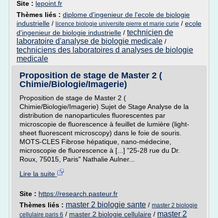
Site :
lepoint.fr
Thèmes liés :
diplome d'ingenieur de l'ecole de biologie
industrielle
/
/
ecole
licence biologie universite pierre et marie curie
technicien de
d'ingenieur de biologie industrielle
/
laboratoire d'analyse de biologie medicale
/
techniciens des laboratoires d analyses de biologie
medicale
Proposition de stage de Master 2 (
Chimie/Biologie/Imagerie)
Proposition de stage de Master 2 (
Chimie/Biologie/Imagerie) Sujet de Stage Analyse de la
distribution de nanoparticules fluorescentes par
microscopie de fluorescence à feuillet de lumière (light-
sheet fluorescent microscopy) dans le foie de souris.
MOTS-CLES Fibrose hépatique, nano-médecine,
microscopie de fluorescence à [...] "25-28 rue du Dr.
Roux, 75015, Paris" Nathalie Aulner...
Lire la suite
Site :
https://research.pasteur.fr
master 2 biologie sante
Thèmes liés :
/
master 2 biologie
master 2
/
master 2 biologie cellulaire
/
cellulaire paris 6