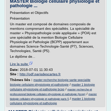
MASTER Biologie cellulaire physiologie et
pathologie ...
Présentation et Objectifs
Présentation
Un master est composé de domaines composés de
mentions comprenant des spécialités. La spécialité de
master « Physiopathologie orale appliquée » (POA) est
une spécialité de la mention Biologie Cellulaire
Physiologie et Pathologie (BCPP) appartenant aux
domaines Science-Technologie-Santé (P7), Sciences,
Technologies, Santé (P5).
Le diplôme de...
Lire la suite
Date:
2018-07-01 11:30:43
Site :
http://odf.parisdescartes.fr
Thèmes liés :
master recherche biologie sante specialite
/
biologie cellulaire physiologie et pathologie
master 1 biologie
/
cellulaire physiologie et pathologie bcpp
master recherche et
/
professionnel biologie cellulaire physiologie et pathologie (bcpp)
master
/
master 1 biologie
biologie cellulaire physiologie et pathologie paris 5
cellulaire physiologie et pathologie