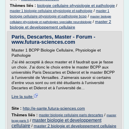
Thèmes liés :
biologie cellulaire physiologie et pathologie
/
/
master 1 biologie cellulaire physiologie et pathologie
master 1
/
biologie cellulaire physiologie et pathologie bcpp
master biologie
/
master 2
cellulaire physiologie et pathologies specialite neurobiologie
biologie et developpement cellulaire
Paris, Descartes, Master - Forum -
www.futura-sciences.com
Master 1 BCPP Biologie Cellulaire, Physiologie et
Pathologie
J'ai été accepté à deux master et il faudrait que je fasse
un choix. J'ai donc le choix entre le master BCPP aux
universités Paris Descartes et Diderot et le master BCPP
à l'université de Versailles. J'aimerais savoir si certains
d'entre vous sont ou ont été étudiants à l'université
Decartes et Diderot et à l'université de...
Lire la suite
Site :
http://e-sante.futura-sciences.com
Thèmes liés :
/
master biologie cellulaire paris descartes
master
master biologie et developpement
/
bcpp paris 5
cellulaire
/
master 2 biologie et developpement cellulaire