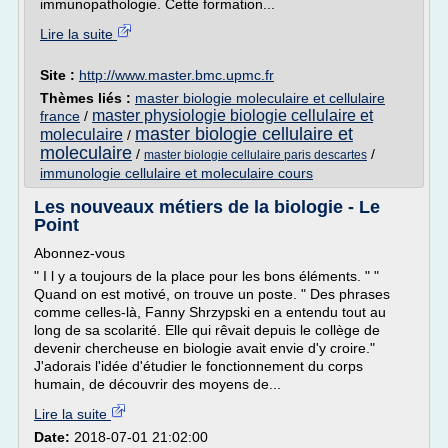
immunopathologie. Cette formation...
Lire la suite
Site :
http://www.master.bmc.upmc.fr
Thèmes liés :
master biologie moleculaire et cellulaire
master physiologie biologie cellulaire et
france
/
master biologie cellulaire et
moleculaire
/
moleculaire
/
/
master biologie cellulaire paris descartes
immunologie cellulaire et moleculaire cours
Les nouveaux métiers de la biologie - Le
Point
Abonnez-vous
" I l y a toujours de la place pour les bons éléments. " "
Quand on est motivé, on trouve un poste. " Des phrases
comme celles-là, Fanny Shrzypski en a entendu tout au
long de sa scolarité. Elle qui rêvait depuis le collège de
devenir chercheuse en biologie avait envie d'y croire."
J'adorais l'idée d'étudier le fonctionnement du corps
humain, de découvrir des moyens de...
Lire la suite
Date:
2018-07-01 21:02:00