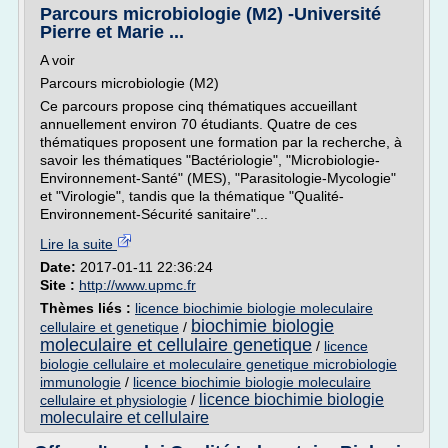
Parcours microbiologie (M2) -Université
Pierre et Marie ...
A voir
Parcours microbiologie (M2)
Ce parcours propose cinq thématiques accueillant
annuellement environ 70 étudiants. Quatre de ces
thématiques proposent une formation par la recherche, à
savoir les thématiques "Bactériologie", "Microbiologie-
Environnement-Santé" (MES), "Parasitologie-Mycologie"
et "Virologie", tandis que la thématique "Qualité-
Environnement-Sécurité sanitaire"...
Lire la suite
Date:
2017-01-11 22:36:24
Site :
http://www.upmc.fr
Thèmes liés :
licence biochimie biologie moleculaire
biochimie biologie
cellulaire et genetique
/
moleculaire et cellulaire genetique
/
licence
biologie cellulaire et moleculaire genetique microbiologie
immunologie
/
licence biochimie biologie moleculaire
licence biochimie biologie
cellulaire et physiologie
/
moleculaire et cellulaire