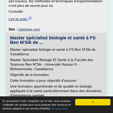
ses travaux; les méthodes et techniques d'expérimentation
n'ont plus de secret pour lui.
Curiosité...
Lire la suite
Site :
jobintree.com
Master spécialisé biologie et santé à FS
Ben M'Sik de ...
Master spécialisé biologie et santé à FS Ben M'Sik de
Casablanca
Master Spécialisé Biologie Et Santé à la Faculté des
Sciences Ben M'Sik - Université Hassan II -
Mohammedia- Casablanca
Objectifs de la formation
Cette formation a pour objectifs d'assurer:
Une formation approfondie et de qualité en biologie
appliquée à la santé particulièrement dans des domaines
d'importance capitale...
En poursuivant votre navigation sur ce site, vous acceptez
X
Lire la suite
l'utilisation de cookies pour vous proposer des contenus et
services adaptés à vos centres d'intérêts.
En savoir plus