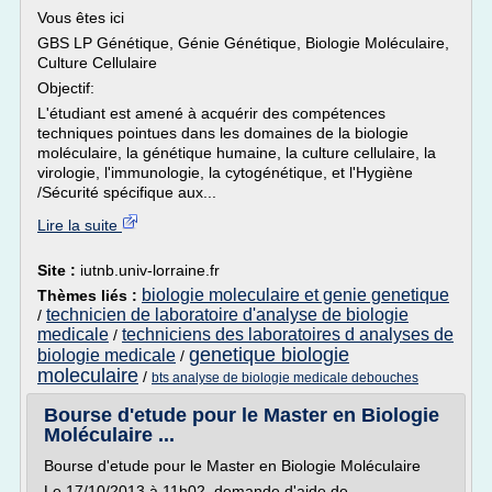
Vous êtes ici
GBS LP Génétique, Génie Génétique, Biologie Moléculaire,
Culture Cellulaire
Objectif:
L'étudiant est amené à acquérir des compétences
techniques pointues dans les domaines de la biologie
moléculaire, la génétique humaine, la culture cellulaire, la
virologie, l'immunologie, la cytogénétique, et l'Hygiène
/Sécurité spécifique aux...
Lire la suite
Site :
iutnb.univ-lorraine.fr
biologie moleculaire et genie genetique
Thèmes liés :
technicien de laboratoire d'analyse de biologie
/
medicale
techniciens des laboratoires d analyses de
/
genetique biologie
biologie medicale
/
moleculaire
/
bts analyse de biologie medicale debouches
Bourse d'etude pour le Master en Biologie
Moléculaire ...
Bourse d'etude pour le Master en Biologie Moléculaire
Le 17/10/2013 à 11h02, demande d'aide de