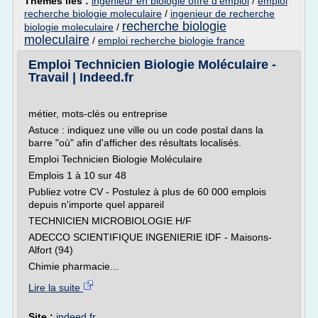
Thèmes liés :
ingenieur en biologie offre d'emploi
/
emploi
recherche biologie moleculaire
/
ingenieur de recherche
recherche biologie
biologie moleculaire
/
moleculaire
/
emploi recherche biologie france
Emploi Technicien Biologie Moléculaire -
Travail | Indeed.fr
métier, mots-clés ou entreprise
Astuce : indiquez une ville ou un code postal dans la
barre "où" afin d'afficher des résultats localisés.
Emploi Technicien Biologie Moléculaire
Emplois 1 à 10 sur 48
Publiez votre CV - Postulez à plus de 60 000 emplois
depuis n'importe quel appareil
TECHNICIEN MICROBIOLOGIE H/F
ADECCO SCIENTIFIQUE INGENIERIE IDF - Maisons-
Alfort (94)
Chimie pharmacie...
Lire la suite
Site :
indeed.fr