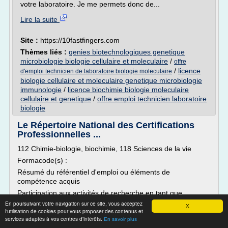
votre laboratoire. Je me permets donc de...
Lire la suite
Site :
https://10fastfingers.com
Thèmes liés :
genies biotechnologiques genetique
microbiologie biologie cellulaire et moleculaire
/
offre
/
licence
d'emploi technicien de laboratoire biologie moleculaire
biologie cellulaire et moleculaire genetique microbiologie
immunologie
/
licence biochimie biologie moleculaire
cellulaire et genetique
/
offre emploi technicien laboratoire
biologie
Le Répertoire National des Certifications
Professionnelles ...
112 Chimie-biologie, biochimie, 118 Sciences de la vie
Formacode(s) :
Résumé du référentiel d'emploi ou éléments de
compétence acquis
Participation aux activités de recherche en tant que
technicien de recherche, d'assistant-ingénieur ou ingénieur
En poursuivant votre navigation sur ce site, vous acceptez
X
l'utilisation de cookies pour vous proposer des contenus et
d'études dans des domaines utilisant la biologie
services adaptés à vos centres d'intérêts.
moléculaire, la virologie, l'immunologie, la génétique, la
En savoir plus