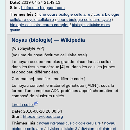
Date:
2019-04-24 21:49:13
Site :
biofaculte.blogspot.com
Thèmes liés :
fiche cours biologie cellulaire
/
cours biologie
cellulaire cycle cellulaire
/
cours biologie cellulaire cycle
/
biologie cellulaire cours complet
/
biologie cellulaire cours
gratuit
Noyau (biologie) — Wikipédia
{\displaystyle V/P}
(volume du noyau/volume cellulaire total).
Le noyau occupe une plus grande place dans la cellule
dans les tissus cancéreux [4] ou dans les cellules jeunes
et donc peu différenciées.
Chromatine[ modifier | modifier le code ]
Le noyau contient le matériel génétique ( ADN ), sous la
forme d'un complexe ADN-protéines appelé chromatine et
composé de plusieurs unités...
Lire la suite
Date:
2018-06-28 20:08:54
Site :
https://fr.wikipedia.org
Thèmes liés :
/
noyau
noyau interphasique biologie cellulaire
biologie cellulaire
/
/
division cellulaire et
division cellulaire 3