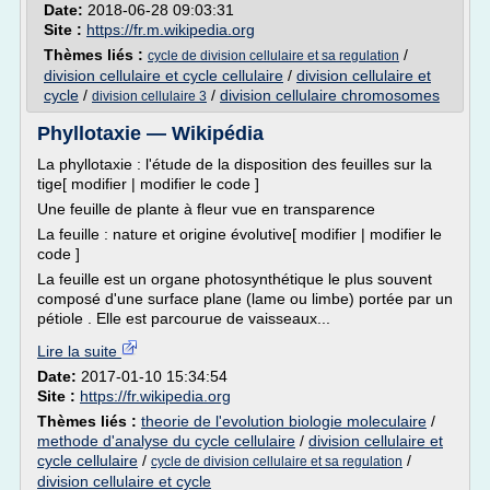
Date:
2018-06-28 09:03:31
Site :
https://fr.m.wikipedia.org
Thèmes liés :
/
cycle de division cellulaire et sa regulation
division cellulaire et cycle cellulaire
/
division cellulaire et
cycle
/
/
division cellulaire chromosomes
division cellulaire 3
Phyllotaxie — Wikipédia
La phyllotaxie : l'étude de la disposition des feuilles sur la
tige[ modifier | modifier le code ]
Une feuille de plante à fleur vue en transparence
La feuille : nature et origine évolutive[ modifier | modifier le
code ]
La feuille est un organe photosynthétique le plus souvent
composé d'une surface plane (lame ou limbe) portée par un
pétiole . Elle est parcourue de vaisseaux...
Lire la suite
Date:
2017-01-10 15:34:54
Site :
https://fr.wikipedia.org
Thèmes liés :
theorie de l'evolution biologie moleculaire
/
methode d'analyse du cycle cellulaire
/
division cellulaire et
cycle cellulaire
/
/
cycle de division cellulaire et sa regulation
division cellulaire et cycle