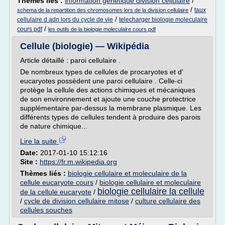
Thèmes liés :
information genetique division cellulaire
/
/
taux
schema de la repartition des chromosomes lors de la division cellulaire
/
cellulaire d adn lors du cycle de vie
telecharger biologie moleculaire
/
cours pdf
les outils de la biologie moleculaire cours pdf
Cellule (biologie) — Wikipédia
Article détaillé : paroi cellulaire .
De nombreux types de cellules de procaryotes et d'
eucaryotes possèdent une paroi cellulaire . Celle-ci
protège la cellule des actions chimiques et mécaniques
de son environnement et ajoute une couche protectrice
supplémentaire par-dessus la membrane plasmique. Les
différents types de cellules tendent à produire des parois
de nature chimique...
Lire la suite
Date:
2017-01-10 15:12:16
Site :
https://fr.m.wikipedia.org
Thèmes liés :
biologie cellulaire et moleculaire de la
cellule eucaryote cours
/
biologie cellulaire et moleculaire
biologie cellulaire la cellule
de la cellule eucaryote
/
/
cycle de division cellulaire mitose
/
culture cellulaire des
cellules souches