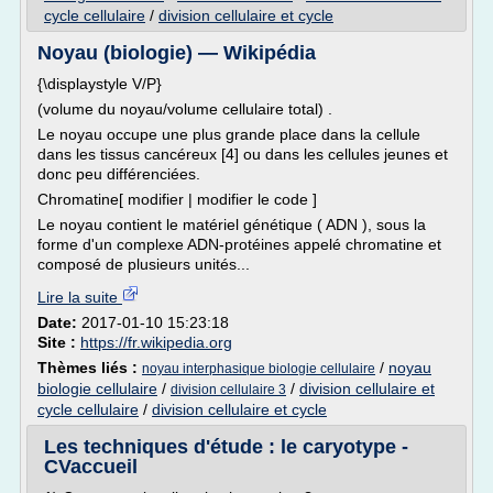
cycle cellulaire
/
division cellulaire et cycle
Noyau (biologie) — Wikipédia
{\displaystyle V/P}
(volume du noyau/volume cellulaire total) .
Le noyau occupe une plus grande place dans la cellule
dans les tissus cancéreux [4] ou dans les cellules jeunes et
donc peu différenciées.
Chromatine[ modifier | modifier le code ]
Le noyau contient le matériel génétique ( ADN ), sous la
forme d'un complexe ADN-protéines appelé chromatine et
composé de plusieurs unités...
Lire la suite
Date:
2017-01-10 15:23:18
Site :
https://fr.wikipedia.org
Thèmes liés :
/
noyau
noyau interphasique biologie cellulaire
biologie cellulaire
/
/
division cellulaire et
division cellulaire 3
cycle cellulaire
/
division cellulaire et cycle
Les techniques d'étude : le caryotype -
CVaccueil