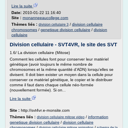
Lire la suite
Date:
2010-01-22 11:16:40
Site :
monanneeaucollege.com
Thèmes liés :
/
division cellulaire
division cellulaire 3
chromosomes
/
genetique division cellulaire
/
division
cellulaire
Division cellulaire - SVT4VR, le site des SVT
1.6/ La division cellulaire (Mitose)
Comment les cellules font pour conserver leur matériel
génétique (avoir toujours le même nombre de
chromosomes et la même quantité d'ADN) lorsqu'elles se
divisent. Il doit bien exister un moyen dans la cellule pour
conserver ce matériel génétique, le copier et le distribuer
comme il faut dans chaque cellule néo-formée
(nouvellement formée). Si on...
Lire la suite
Site :
http://svt4vr.e-monsite.com
Thèmes liés :
/
information
division cellulaire mitose video
genetique division cellulaire
/
division cellulaire
chromosomes
/
/
division cellulaire mitose animation
schema de la