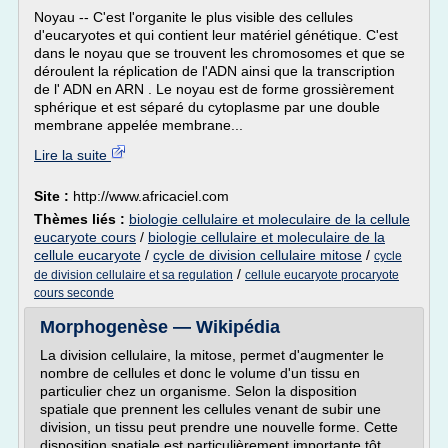
Noyau -- C'est l'organite le plus visible des cellules
d'eucaryotes et qui contient leur matériel génétique. C'est
dans le noyau que se trouvent les chromosomes et que se
déroulent la réplication de l'ADN ainsi que la transcription
de l' ADN en ARN . Le noyau est de forme grossièrement
sphérique et est séparé du cytoplasme par une double
membrane appelée membrane...
Lire la suite
Site :
http://www.africaciel.com
Thèmes liés :
biologie cellulaire et moleculaire de la cellule
eucaryote cours
/
biologie cellulaire et moleculaire de la
cellule eucaryote
/
cycle de division cellulaire mitose
/
cycle
/
de division cellulaire et sa regulation
cellule eucaryote procaryote
cours seconde
Morphogenèse — Wikipédia
La division cellulaire, la mitose, permet d'augmenter le
nombre de cellules et donc le volume d'un tissu en
particulier chez un organisme. Selon la disposition
spatiale que prennent les cellules venant de subir une
division, un tissu peut prendre une nouvelle forme. Cette
disposition spatiale est particulièrement importante tôt