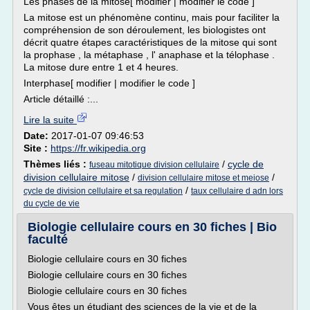
Les phases de la mitose[ modifier | modifier le code ]
La mitose est un phénomène continu, mais pour faciliter la
compréhension de son déroulement, les biologistes ont
décrit quatre étapes caractéristiques de la mitose qui sont
la prophase , la métaphase , l' anaphase et la télophase .
La mitose dure entre 1 et 4 heures.
Interphase[ modifier | modifier le code ]
Article détaillé :...
Lire la suite
Date:
2017-01-07 09:46:53
Site :
https://fr.wikipedia.org
Thèmes liés :
/
cycle de
fuseau mitotique division cellulaire
division cellulaire mitose
/
/
division cellulaire mitose et meiose
/
cycle de division cellulaire et sa regulation
taux cellulaire d adn lors
du cycle de vie
Biologie cellulaire cours en 30 fiches | Bio
faculté
Biologie cellulaire cours en 30 fiches
Biologie cellulaire cours en 30 fiches
Biologie cellulaire cours en 30 fiches
Vous êtes un étudiant des sciences de la vie et de la