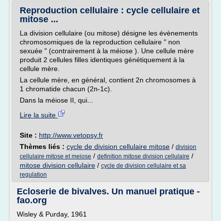
Reproduction cellulaire : cycle cellulaire et
mitose ...
La division cellulaire (ou mitose) désigne les évènements
chromosomiques de la reproduction cellulaire " non
sexuée " (contrairement à la méiose ). Une cellule mère
produit 2 cellules filles identiques génétiquement à la
cellule mère.
La cellule mère, en général, contient 2n chromosomes à
1 chromatide chacun (2n-1c).
Dans la méiose II, qui...
Lire la suite
Site :
http://www.vetopsy.fr
Thèmes liés :
cycle de division cellulaire mitose
/
division
/
/
cellulaire mitose et meiose
definition mitose division cellulaire
mitose division cellulaire
/
cycle de division cellulaire et sa
regulation
Ecloserie de bivalves. Un manuel pratique -
fao.org
Wisley & Purday, 1961