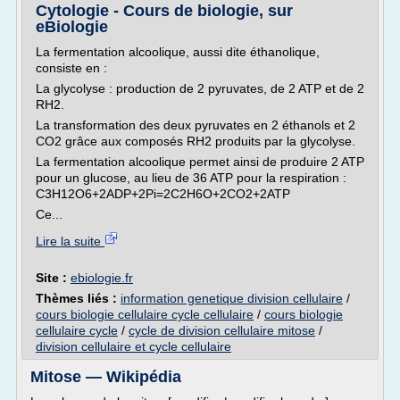
Cytologie - Cours de biologie, sur
eBiologie
La fermentation alcoolique, aussi dite éthanolique,
consiste en :
La glycolyse : production de 2 pyruvates, de 2 ATP et de 2
RH2.
La transformation des deux pyruvates en 2 éthanols et 2
CO2 grâce aux composés RH2 produits par la glycolyse.
La fermentation alcoolique permet ainsi de produire 2 ATP
pour un glucose, au lieu de 36 ATP pour la respiration :
C3H12O6+2ADP+2Pi=2C2H6O+2CO2+2ATP
Ce...
Lire la suite
Site :
ebiologie.fr
Thèmes liés :
information genetique division cellulaire
/
cours biologie cellulaire cycle cellulaire
/
cours biologie
cellulaire cycle
/
cycle de division cellulaire mitose
/
division cellulaire et cycle cellulaire
Mitose — Wikipédia