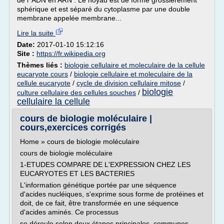
de l' ADN en ARN . Le noyau est de forme grossièrement
sphérique et est séparé du cytoplasme par une double
membrane appelée membrane...
Lire la suite
Date:
2017-01-10 15:12:16
Site :
https://fr.wikipedia.org
Thèmes liés :
biologie cellulaire et moleculaire de la cellule
eucaryote cours
/
biologie cellulaire et moleculaire de la
cellule eucaryote
/
cycle de division cellulaire mitose
/
biologie
culture cellulaire des cellules souches
/
cellulaire la cellule
cours de biologie moléculaire |
cours,exercices corrigés
Home » cours de biologie moléculaire
cours de biologie moléculaire
1-ETUDES COMPARE DE L'EXPRESSION CHEZ LES
EUCARYOTES ET LES BACTERIES
L'information génétique portée par une séquence
d'acides nucléiques, s'exprime sous forme de protéines et
doit, de ce fait, être transformée en une séquence
d'acides aminés. Ce processus
se déroule selon deux étapes principales, communes