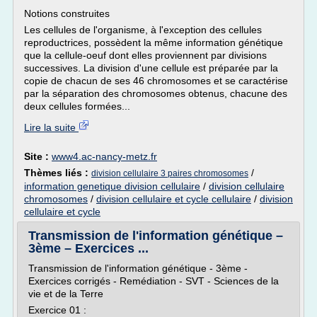
Notions construites
Les cellules de l'organisme, à l'exception des cellules
reproductrices, possèdent la même information génétique
que la cellule-oeuf dont elles proviennent par divisions
successives. La division d'une cellule est préparée par la
copie de chacun de ses 46 chromosomes et se caractérise
par la séparation des chromosomes obtenus, chacune des
deux cellules formées...
Lire la suite
Site :
www4.ac-nancy-metz.fr
Thèmes liés :
/
division cellulaire 3 paires chromosomes
information genetique division cellulaire
/
division cellulaire
chromosomes
/
division cellulaire et cycle cellulaire
/
division
cellulaire et cycle
Transmission de l'information génétique –
3ème – Exercices ...
Transmission de l'information génétique - 3ème -
Exercices corrigés - Remédiation - SVT - Sciences de la
vie et de la Terre
Exercice 01 :