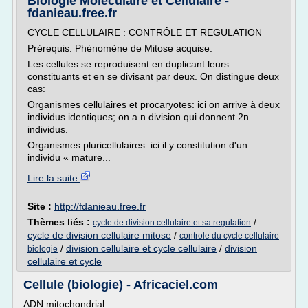
Biologie Moléculaire et Cellulaire -
fdanieau.free.fr
CYCLE CELLULAIRE : CONTRÔLE ET REGULATION
Prérequis: Phénomène de Mitose acquise.
Les cellules se reproduisent en duplicant leurs
constituants et en se divisant par deux. On distingue deux
cas:
Organismes cellulaires et procaryotes: ici on arrive à deux
individus identiques; on a n division qui donnent 2n
individus.
Organismes pluricellulaires: ici il y constitution d'un
individu « mature...
Lire la suite
Site :
http://fdanieau.free.fr
Thèmes liés :
/
cycle de division cellulaire et sa regulation
cycle de division cellulaire mitose
/
controle du cycle cellulaire
/
division cellulaire et cycle cellulaire
/
division
biologie
cellulaire et cycle
Cellule (biologie) - Africaciel.com
ADN mitochondrial .