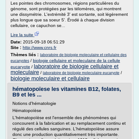
Les pointes des chromosomes, régions particulières du
génome, sont protégées par les télomères, qui montrent
une dissymétrie. L'extrémité 3' est sortante, soit légèrement
plus longue que sa soeur 5'. Érodé à chaque division
cellulaire, ce capuchon se...
Lire la suite
Date:
2015-09-18 06:51:29
Site :
http://www.cnrs.fr
Thèmes liés :
laboratoire de biologie moleculaire et cellulaire des
/
biologie cellulaire et moleculaire de la cellule
eucaryotes
laboratoire de biologie cellulaire et
eucaryote
/
moleculaire
/
/
laboratoire de biologie moleculaire eucaryote
biologie moleculaire et cellulaire
hématopoïese les vitamines B12, folates,
B9 et les ...
Notions d'hématologie
Hématopoïèse
L'hématopoïèse est l'ensemble des phénomènes qui
concourent à la fabrication et au remplacement continu et
régulé des cellules sanguines. L'hématopoïèse assure
donc une production quantitativement très importante.