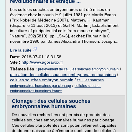
révolutionnaire et éthique ...
Les cellules souches embryonnaires ont été mises en
évidence chez la souris le 9 juillet 1981 par Martin Evans
(Prix Nobel de Médecine 2007), Matthew H. Kaufman
(disparu le 11 août 2013) et Gail R. Martin ["Establishment
in culture of pluripotential cells from mouse embryos",
"Nature", 292(5819), pp. 154-6], et chez l'humain le 6
novembre 1998 par James Alexandre Thomson, Joseph...
Lire la suite
Date:
2018-07-01 18:31:58
Site :
http://www.agoravox.fr
Thèmes liés :
/
prelevement de cellules souches embryon humain
utilisation des cellules souches embryonnaires humaines
/
cellules souches embryon humain
/
cellules souches
/
embryonnaires humaines par clonage
cellules souches
embryonnaires humaines france
Clonage : des cellules souches
embryonnaires humaines
De nouvelles recherches ont permis de produire des
cellules souches embryonnaires humaines par clonage.
Ces cellules pluripotentes sont potentiellement capables
de donner naissance à n'importe quel type de cellules à