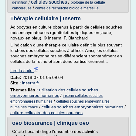
cellules souches
/
/
definition
biologie de la cellule
/
cancereuse
centre de recherche biologie marseille
Thérapie cellulaire | Inserm
Adipocytes en culture obtenus à partir de cellules souches
mésenchymateuses (gouttelettes lipidiques en jaune,
noyaux en bleu). © Inserm, F. Blanchard
L'indication d'une thérapie cellulaire définit le plus souvent
le choix des cellules souches à utiliser. Ainsi, les cellules
souches embryonnaires se différencient spontanément en
cellules de la rétine et sont donc particulièrement...
Lire la suite
Date:
2018-07-01 05:09:04
Site :
inserm.fr
Thèmes liés :
utilisation des cellules souches
embryonnaires humaines
/
inserm cellules souches
/
embryonnaires humaines
cellules souches embryonnaires
/
cellules souches embryonnaires humaines
/
humaines france
culture cellulaire des cellules souches
ovo biosurance | clinique ovo
Cécile Lesaint dirige l'ensemble des activités