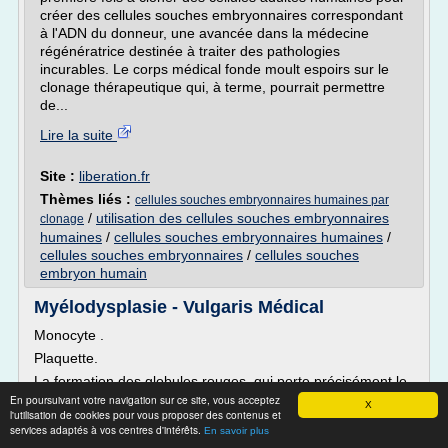
créer des cellules souches embryonnaires correspondant
à l'ADN du donneur, une avancée dans la médecine
régénératrice destinée à traiter des pathologies
incurables. Le corps médical fonde moult espoirs sur le
clonage thérapeutique qui, à terme, pourrait permettre
de...
Lire la suite
Site :
liberation.fr
Thèmes liés :
cellules souches embryonnaires humaines par
/
utilisation des cellules souches embryonnaires
clonage
humaines
/
cellules souches embryonnaires humaines
/
cellules souches embryonnaires
/
cellules souches
embryon humain
Myélodysplasie - Vulgaris Médical
Monocyte .
Plaquette.
La formation des globules rouges, qui porte précisément le
nom de l'érythropoïèse passe par plusieurs stades de
En poursuivant votre navigation sur ce site, vous acceptez
X
l'utilisation de cookies pour vous proposer des contenus et
développement dont le premier stade transforme une
services adaptés à vos centres d'intérêts.
En savoir plus
cellule totipotente en un proérythroblaste qui, à son tour, se