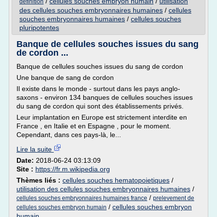
/
cellules souches embryon humain
/
utilisation
definition
des cellules souches embryonnaires humaines
/
cellules
souches embryonnaires humaines
/
cellules souches
pluripotentes
Banque de cellules souches issues du sang
de cordon ...
Banque de cellules souches issues du sang de cordon
Une banque de sang de cordon
Il existe dans le monde - surtout dans les pays anglo-
saxons - environ 134 banques de cellules souches issues
du sang de cordon qui sont des établissements privés.
Leur implantation en Europe est strictement interdite en
France , en Italie et en Espagne , pour le moment.
Cependant, dans ces pays-là, le...
Lire la suite
Date:
2018-06-24 03:13:09
Site :
https://fr.m.wikipedia.org
Thèmes liés :
cellules souches hematopoietiques
/
utilisation des cellules souches embryonnaires humaines
/
/
cellules souches embryonnaires humaines france
prelevement de
/
cellules souches embryon
cellules souches embryon humain
humain