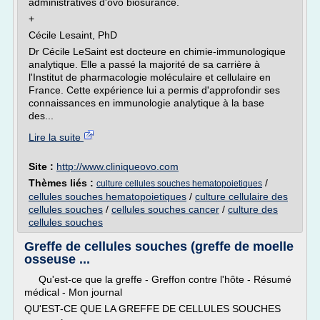
administratives d'ovo biosurance.
+
Cécile Lesaint, PhD
Dr Cécile LeSaint est docteure en chimie-immunologique
analytique. Elle a passé la majorité de sa carrière à
l'Institut de pharmacologie moléculaire et cellulaire en
France. Cette expérience lui a permis d'approfondir ses
connaissances en immunologie analytique à la base
des...
Lire la suite
Site :
http://www.cliniqueovo.com
Thèmes liés :
/
culture cellules souches hematopoietiques
cellules souches hematopoietiques
/
culture cellulaire des
cellules souches
/
cellules souches cancer
/
culture des
cellules souches
Greffe de cellules souches (greffe de moelle
osseuse ...
Qu'est-ce que la greffe - Greffon contre l'hôte - Résumé
médical - Mon journal
QU'EST-CE QUE LA GREFFE DE CELLULES SOUCHES