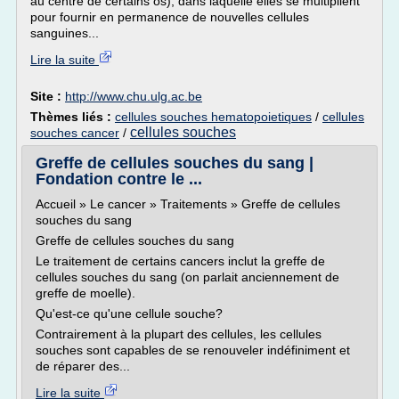
au centre de certains os), dans laquelle elles se multiplient
pour fournir en permanence de nouvelles cellules
sanguines...
Lire la suite
Site :
http://www.chu.ulg.ac.be
Thèmes liés :
cellules souches hematopoietiques
/
cellules
cellules souches
souches cancer
/
Greffe de cellules souches du sang |
Fondation contre le ...
Accueil » Le cancer » Traitements » Greffe de cellules
souches du sang
Greffe de cellules souches du sang
Le traitement de certains cancers inclut la greffe de
cellules souches du sang (on parlait anciennement de
greffe de moelle).
Qu'est-ce qu'une cellule souche?
Contrairement à la plupart des cellules, les cellules
souches sont capables de se renouveler indéfiniment et
de réparer des...
Lire la suite