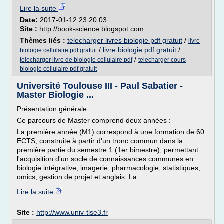
Lire la suite
Date:
2017-01-12 23:20:03
Site :
http://book-science.blogspot.com
Thèmes liés :
telecharger livres biologie pdf gratuit
/
livre
/
livre biologie pdf gratuit
/
biologie cellulaire pdf gratuit
/
telecharger livre de biologie cellulaire pdf
telecharger cours
biologie cellulaire pdf gratuit
Université Toulouse III - Paul Sabatier -
Master Biologie ...
Présentation générale
Ce parcours de Master comprend deux années :
La première année (M1) correspond à une formation de 60
ECTS, construite à partir d'un tronc commun dans la
première partie du semestre 1 (1er bimestre), permettant
l'acquisition d'un socle de connaissances communes en
biologie intégrative, imagerie, pharmacologie, statistiques,
omics, gestion de projet et anglais. La...
Lire la suite
Site :
http://www.univ-tlse3.fr