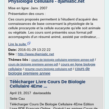
Physiologie Cellulaire - djamiatic.net
Mise en ligne: Janv. 2007
Présentation des cours :
Ces cours proposés permettent à l'étudient d'acquérir des
connaissances de base concernant la physiologie de la
cellule procaryote et la cellule eucaryote qu'elle soit animale
ou végétale. Les cours sont présentés sous format pdf
accompagnés d'un résumé animé, assisté par ordinateur,...
Lire la suite
Date:
2016-01-29 13:22:22
Site :
http://www.djamiatic.net
Thèmes liés :
/
cours de biologie cellulaire premiere annee pdf
/
cours en ligne biologie
cours de biologie premiere annee pdf
cours de
cellulaire
/
/
resume cours biologie cellulaire pdf
biologie premiere annee
Télécharger Livre Cours De Biologie
Cellulaire 4Eme ...
April 19, 2017 daviseadda
Seite Cau
Télécharger Cours De Biologie Cellulaire 4Eme Edition
Livre PDF Français Online . Gratuit Les amines Cours de