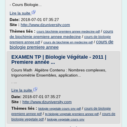
- Cours Biologie...
Lire la suite
Date:
2018-07-01 07:35:27
Site :
http://www.dzuniversity.com
Thèmes liés :
/
cours
cours biochimie premiere annee medecine pdf
de biochimie premiere annee medecine
/
cours de biologie
cours de
/
/
premiere annee pdf
cours de biochimie en medecine pdf
biologie premiere annee
EXAMEN TP | Biologie Végétale - 2011 |
Premiere année ...
Cours Math Algèbre Contenu : Nombres complexes,
trigonométrie Ensembles, application...
. ...
Lire la suite
Date:
2018-07-01 07:35:27
Site :
http://www.dzuniversity.com
Thèmes liés :
/
cours de biologie
biologie vegetale cours snv pdf
/
/
premiere annee pdf
cours de
tp biologie vegetale premiere annee pdf
/
biologie vegetale pdf
biologie vegetale cours snv