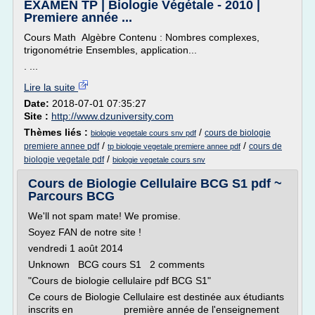
EXAMEN TP | Biologie Végétale - 2010 |
Premiere année ...
Cours Math Algèbre Contenu : Nombres complexes,
trigonométrie Ensembles, application...
. ...
Lire la suite
Date:
2018-07-01 07:35:27
Site :
http://www.dzuniversity.com
Thèmes liés :
/
cours de biologie
biologie vegetale cours snv pdf
/
/
premiere annee pdf
cours de
tp biologie vegetale premiere annee pdf
/
biologie vegetale pdf
biologie vegetale cours snv
Cours de Biologie Cellulaire BCG S1 pdf ~
Parcours BCG
We'll not spam mate! We promise.
Soyez FAN de notre site !
vendredi 1 août 2014
Unknown BCG cours S1 2 comments
"Cours de biologie cellulaire pdf BCG S1"
Ce cours de Biologie Cellulaire est destinée aux étudiants
inscrits en première année de l'enseignement