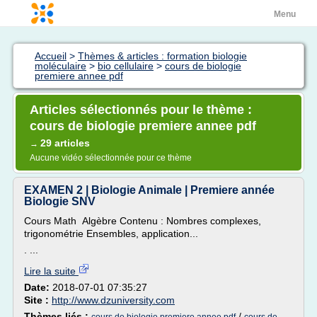
Menu
Accueil
>
Thèmes & articles : formation biologie
moléculaire
>
bio cellulaire
>
cours de biologie
premiere annee pdf
Articles sélectionnés pour le thème :
cours de biologie premiere annee pdf
29 articles
→
Aucune vidéo sélectionnée pour ce thème
EXAMEN 2 | Biologie Animale | Premiere année
Biologie SNV
Cours Math Algèbre Contenu : Nombres complexes,
trigonométrie Ensembles, application...
. ...
Lire la suite
Date:
2018-07-01 07:35:27
Site :
http://www.dzuniversity.com
Thèmes liés :
/