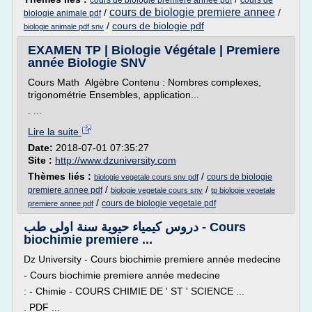
cours de biologie premiere annee pdf
cours de
cours de biologie premiere annee
/
/
biologie animale pdf
/
cours de biologie pdf
biologie animale pdf snv
EXAMEN TP | Biologie Végétale | Premiere
année Biologie SNV
Cours Math Algèbre Contenu : Nombres complexes,
trigonométrie Ensembles, application...
. ...
Lire la suite
Date:
2018-07-01 07:35:27
Site :
http://www.dzuniversity.com
Thèmes liés :
/
cours de biologie
biologie vegetale cours snv pdf
/
/
premiere annee pdf
biologie vegetale cours snv
tp biologie vegetale
/
cours de biologie vegetale pdf
premiere annee pdf
دروس كيمياء حيوية سنة اولى طب - Cours
biochimie premiere ...
Dz University - Cours biochimie premiere année medecine
- Cours biochimie premiere année medecine
: - Chimie - COURS CHIMIE DE ' ST ' SCIENCE ...
. PDF ...