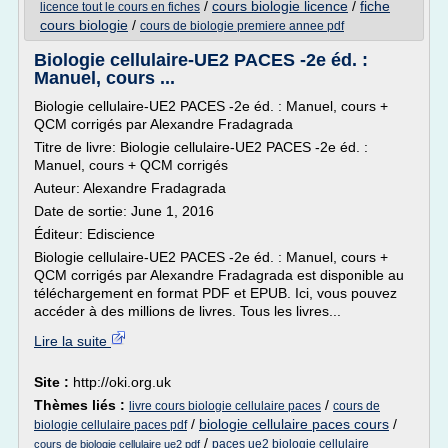
/
cours biologie licence
/
fiche
licence tout le cours en fiches
cours biologie
/
cours de biologie premiere annee pdf
Biologie cellulaire-UE2 PACES -2e éd. :
Manuel, cours ...
Biologie cellulaire-UE2 PACES -2e éd. : Manuel, cours +
QCM corrigés par Alexandre Fradagrada
Titre de livre: Biologie cellulaire-UE2 PACES -2e éd. :
Manuel, cours + QCM corrigés
Auteur: Alexandre Fradagrada
Date de sortie: June 1, 2016
Éditeur: Ediscience
Biologie cellulaire-UE2 PACES -2e éd. : Manuel, cours +
QCM corrigés par Alexandre Fradagrada est disponible au
téléchargement en format PDF et EPUB. Ici, vous pouvez
accéder à des millions de livres. Tous les livres...
Lire la suite
Site :
http://oki.org.uk
Thèmes liés :
/
livre cours biologie cellulaire paces
cours de
/
biologie cellulaire paces cours
/
biologie cellulaire paces pdf
/
paces ue2 biologie cellulaire
cours de biologie cellulaire ue2 pdf