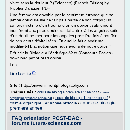
Vivre sans la douleur ? (Sciences) (French Edition) by
Nicolas Danziger PDF
Une femme est envahie par le sentiment étrange que sa
jambe douloureuse ne fait plus partie de son corps ; un
sufferer victime d'un trauma crânien devient subitement
indifférent aux pires douleurs ; tel autre, à los angeles suite
d'un deuil, se met pour los angeles première fois à souffrir
de ses dents dévitalisées. En quoi le fait d'avoir mal
modifie-t-il l. a. notion que nous avons de notre corps ?
Réussir la Biologie à l'écrit Agro-Veto (Concours Ecoles -
download pdf or read online
Les...
Lire la suite
Site :
http://pinwei.infrontphotography.com
Thèmes liés :
/
cours de biologie premiere annee pdf
chimie
/
/
cours de biologie 1ere annee pdf
organique premiere annee pdf
cours de biologie
chimie organique 1er annee biologie
/
premiere annee
FAQ orientation POST-BAC -
forums.futura-sciences.com