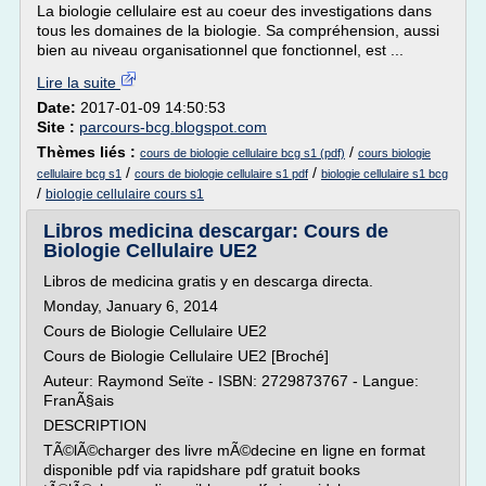
La biologie cellulaire est au coeur des investigations dans
tous les domaines de la biologie. Sa compréhension, aussi
bien au niveau organisationnel que fonctionnel, est ...
Lire la suite
Date:
2017-01-09 14:50:53
Site :
parcours-bcg.blogspot.com
Thèmes liés :
/
cours de biologie cellulaire bcg s1 (pdf)
cours biologie
/
/
cellulaire bcg s1
cours de biologie cellulaire s1 pdf
biologie cellulaire s1 bcg
/
biologie cellulaire cours s1
Libros medicina descargar: Cours de
Biologie Cellulaire UE2
Libros de medicina gratis y en descarga directa.
Monday, January 6, 2014
Cours de Biologie Cellulaire UE2
Cours de Biologie Cellulaire UE2 [Broché]
Auteur: Raymond Seïte - ISBN: 2729873767 - Langue:
FranÃ§ais
DESCRIPTION
TÃ©lÃ©charger des livre mÃ©decine en ligne en format
disponible pdf via rapidshare pdf gratuit books