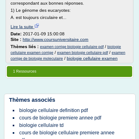
correspondant aux bonnes réponses.
1) Le génome des eucaryotes:
A. est toujours circulaire et...
Lire la suite
Date:
2017-01-09 15:00:08
Site :
http://www.coursuniversitaire.com
Thèmes liés :
/
examen corrige biologie cellulaire pdf
biologie
/
/
cellulaire examen corrige
examen biologie cellulaire pdf
examen
/
biologie cellulaire examen
corrige de biologie moleculaire
1 Ressources
Thèmes associés
biologie cellulaire definition pdf
cours de biologie premiere annee pdf
biologie cellulaire td
cours de biologie cellulaire premiere annee