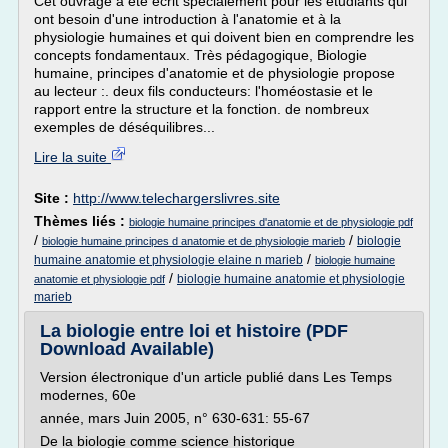
Cet ouvrage a été écrit spécialement pour les étudiants qui
ont besoin d'une introduction à l'anatomie et à la
physiologie humaines et qui doivent bien en comprendre les
concepts fondamentaux. Très pédagogique, Biologie
humaine, principes d'anatomie et de physiologie propose
au lecteur :. deux fils conducteurs: l'homéostasie et le
rapport entre la structure et la fonction. de nombreux
exemples de déséquilibres...
Lire la suite
Site :
http://www.telechargerslivres.site
Thèmes liés :
biologie humaine principes d'anatomie et de physiologie pdf
/
/
biologie
biologie humaine principes d anatomie et de physiologie marieb
/
humaine anatomie et physiologie elaine n marieb
biologie humaine
/
biologie humaine anatomie et physiologie
anatomie et physiologie pdf
marieb
La biologie entre loi et histoire (PDF
Download Available)
Version électronique d'un article publié dans Les Temps
modernes, 60e
année, mars Juin 2005, n° 630-631: 55-67
De la biologie comme science historique