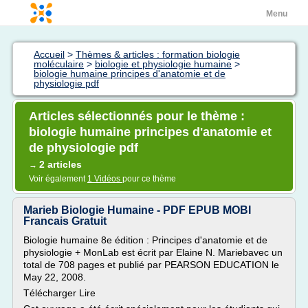
Menu
Accueil
>
Thèmes & articles : formation biologie
moléculaire
>
biologie et physiologie humaine
>
biologie humaine principes d'anatomie et de
physiologie pdf
Articles sélectionnés pour le thème :
biologie humaine principes d'anatomie et
de physiologie pdf
2 articles
→
Voir également
1 Vidéos
pour ce thème
Marieb Biologie Humaine - PDF EPUB MOBI
Francais Gratuit
Biologie humaine 8e édition : Principes d'anatomie et de
physiologie + MonLab est écrit par Elaine N. Mariebavec un
total de 708 pages et publié par PEARSON EDUCATION le
May 22, 2008.
Télécharger Lire