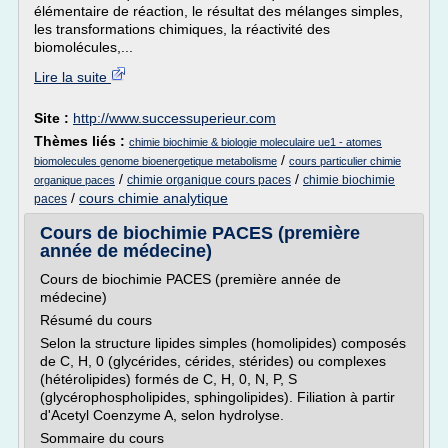
élémentaire de réaction, le résultat des mélanges simples,
les transformations chimiques, la réactivité des
biomolécules,...
Lire la suite
Site :
http://www.successuperieur.com
Thèmes liés :
chimie biochimie & biologie moleculaire ue1 - atomes
/
biomolecules genome bioenergetique metabolisme
cours particulier chimie
/
/
chimie organique cours paces
chimie biochimie
organique paces
/
cours chimie analytique
paces
Cours de biochimie PACES (première
année de médecine)
Cours de biochimie PACES (première année de
médecine)
Résumé du cours
Selon la structure lipides simples (homolipides) composés
de C, H, 0 (glycérides, cérides, stérides) ou complexes
(hétérolipides) formés de C, H, 0, N, P, S
(glycérophospholipides, sphingolipides). Filiation à partir
d'Acetyl Coenzyme A, selon hydrolyse.
Sommaire du cours