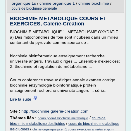
organique 1s
/
chimie organique 1
/
chimie biochimie
/
cours de biochimie generale
BIOCHIMIE METABOLIQUE COURS ET
EXERCICES, Galerie-Creation
BIOCHIMIE METABOLIQUE 1. METABOLISME OXYDATIF
a) Des mitochondries de foie sont incubées dans un milieu
contenant du pyruvate comme source de ...
biochimie bioinformatique enseignement recherche
universite angers. Travaux dirigés ... Ensemble d'exercices;
2. Biochimie et régulation du métabolisme ...
Cours conference travaux diriges annale examen corrige
biochimie enzymologie bioinformatique protein
enseignement recherche universite angers ... série...
Lire la suite
Site :
http://biochimie.galerie-creation.com
Thèmes liés :
/
cours de
cours pcem1 biochimie metabolique
/
biochimie metabolisme des lipides
cours de biochimie metabolique
/
les glucides
chimie organique pcem1 cours exercices annales et qcm