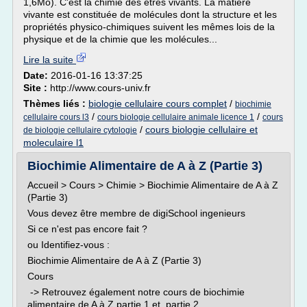
1,6Mo). C'est la chimie des êtres vivants. La matière
vivante est constituée de molécules dont la structure et les
propriétés physico-chimiques suivent les mêmes lois de la
physique et de la chimie que les molécules...
Lire la suite
Date:
2016-01-16 13:37:25
Site :
http://www.cours-univ.fr
Thèmes liés :
biologie cellulaire cours complet
/
biochimie
/
/
cellulaire cours l3
cours biologie cellulaire animale licence 1
cours
/
cours biologie cellulaire et
de biologie cellulaire cytologie
moleculaire l1
Biochimie Alimentaire de A à Z (Partie 3)
Accueil > Cours > Chimie > Biochimie Alimentaire de A à Z
(Partie 3)
Vous devez être membre de digiSchool ingenieurs
Si ce n'est pas encore fait ?
ou Identifiez-vous :
Biochimie Alimentaire de A à Z (Partie 3)
Cours
-> Retrouvez également notre cours de biochimie
alimentaire de A à Z partie 1 et partie 2 .