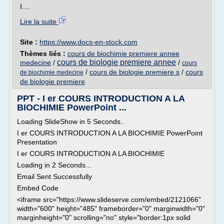
I....
Lire la suite
Site :
https://www.docs-en-stock.com
Thèmes liés :
cours de biochimie premiere annee
cours de biologie premiere annee
medecine
/
/
cours
/
cours de biologie premiere s
/
cours
de biochimie medecine
de biologie premiere
PPT - I er COURS INTRODUCTION A LA
BIOCHIMIE PowerPoint ...
Loading SlideShow in 5 Seconds..
I er COURS INTRODUCTION A LA BIOCHIMIE PowerPoint
Presentation
I er COURS INTRODUCTION A LA BIOCHIMIE
Loading in 2 Seconds...
Email Sent Successfully
Embed Code
<iframe src="https://www.slideserve.com/embed/2121066"
width="600" height="485" frameborder="0" marginwidth="0"
marginheight="0" scrolling="no" style="border:1px solid