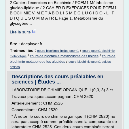
2 Cahier d'exercices en Biochimie / PCEM1 Métabolisme
glucido-lipidique / 2 CAHIER D EXERCICES POUR PCEM1
BIOCHIMIE V. M E T A B O L I S M E G L U C I D O - L I P I
D I Q U E S O M M A I R E Page 1. Métabolisme du
glycogène...
Lire la suite
Site :
docplayer.fr
Thèmes liés :
/
cours biochimie lipides pcem1
cours pcem1 biochimie
/
/
cours de biochimie metabolisme des lipides
cours de
metabolique
/
biochimie metabolique les glucides
cours biochimie pcem1 acides
amines
Descriptions des cours préalables en
sciences | Études ...
LABORATOIRE DE CHIMIE ORGANIQUE II (0,0, 3) 3 cr.
Travaux pratiques accompagnant CHM 2520.
Antérieurement : CHM 2526
Concomitant : CHM 2520
* À noter: le cours de chimie organique II (CHM 2520) ne
sera pas accepté comme préalble sans la composante de
laboratoire CHM 2523. Ces deux cours combinés seront