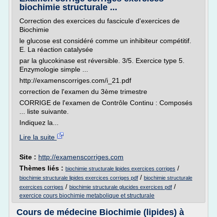
biochimie structurale ...
Correction des exercices du fascicule d'exercices de
Biochimie
le glucose est considéré comme un inhibiteur compétitif.
E. La réaction catalysée
par la glucokinase est réversible. 3/5. Exercice type 5.
Enzymologie simple ...
http://examenscorriges.com/i_21.pdf
correction de l'examen du 3ème trimestre
CORRIGE de l'examen de Contrôle Continu : Composés
... liste suivante.
Indiquez la...
Lire la suite
Site :
http://examenscorriges.com
Thèmes liés :
/
biochimie structurale lipides exercices corriges
/
biochimie structurale lipides exercices corriges pdf
biochimie structurale
/
/
exercices corriges
biochimie structurale glucides exercices pdf
exercice cours biochimie metabolique et structurale
Cours de médecine Biochimie (lipides) à