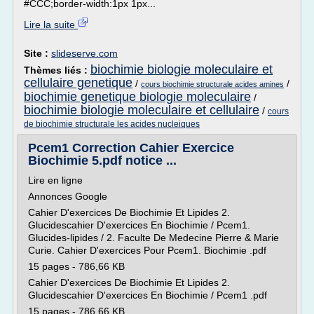
#CCC;border-width:1px 1px...
Lire la suite
Site :
slideserve.com
biochimie biologie moleculaire et
Thèmes liés :
cellulaire genetique
/
/
cours biochimie structurale acides amines
biochimie genetique biologie moleculaire
/
biochimie biologie moleculaire et cellulaire
/
cours
de biochimie structurale les acides nucleiques
Pcem1 Correction Cahier Exercice
Biochimie 5.pdf notice ...
Lire en ligne
Annonces Google
Cahier D'exercices De Biochimie Et Lipides 2.
Glucidescahier D'exercices En Biochimie / Pcem1.
Glucides-lipides / 2. Faculte De Medecine Pierre & Marie
Curie. Cahier D'exercices Pour Pcem1. Biochimie .pdf
15 pages - 786,66 KB
Cahier D'exercices De Biochimie Et Lipides 2.
Glucidescahier D'exercices En Biochimie / Pcem1 .pdf
15 pages - 786,66 KB