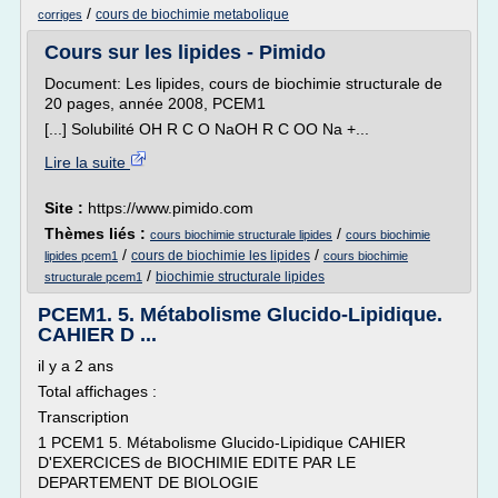
/
cours de biochimie metabolique
corriges
Cours sur les lipides - Pimido
Document: Les lipides, cours de biochimie structurale de
20 pages, année 2008, PCEM1
[...] Solubilité OH R C O NaOH R C OO Na +...
Lire la suite
Site :
https://www.pimido.com
Thèmes liés :
/
cours biochimie structurale lipides
cours biochimie
/
/
cours de biochimie les lipides
lipides pcem1
cours biochimie
/
biochimie structurale lipides
structurale pcem1
PCEM1. 5. Métabolisme Glucido-Lipidique.
CAHIER D ...
il y a 2 ans
Total affichages :
Transcription
1 PCEM1 5. Métabolisme Glucido-Lipidique CAHIER
D'EXERCICES de BIOCHIMIE EDITE PAR LE
DEPARTEMENT DE BIOLOGIE