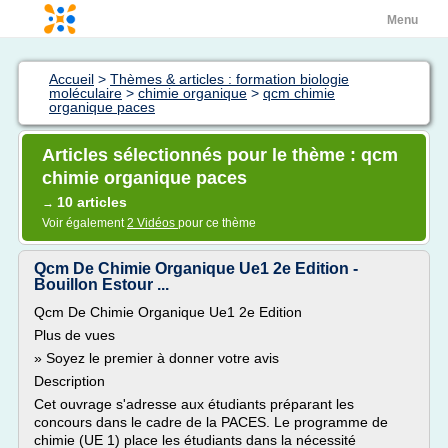
Menu
Accueil
>
Thèmes & articles : formation biologie
moléculaire
>
chimie organique
>
qcm chimie
organique paces
Articles sélectionnés pour le thème : qcm
chimie organique paces
10 articles
→
Voir également
2 Vidéos
pour ce thème
Qcm De Chimie Organique Ue1 2e Edition -
Bouillon Estour ...
Qcm De Chimie Organique Ue1 2e Edition
Plus de vues
» Soyez le premier à donner votre avis
Description
Cet ouvrage s'adresse aux étudiants préparant les
concours dans le cadre de la PACES. Le programme de
chimie (UE 1) place les étudiants dans la nécessité