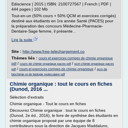
Ediscience | 2015 | ISBN: 2100727567 | French | PDF |
444 pages | 102 Mb
Tout-en-un (50% cours + 50% QCM et exercices corrigés)
destiné aux étudiants en 1re année Santé (PACES) pour
la préparation des concours Médecine-Pharmacie-
Dentaire-Sage femme, il présente...
Lire la suite
Site :
http://www.free-telechargement.co
Thèmes liés :
cours et exercices corriges de chimie organique
/
/
pdf
cours de chimie organique paces pdf
qcm chimie organique paces
/
/
cours et exercices corriges de chimie organique
pdf
qcm de
biochimie et de biologie moleculaire pdf
Chimie organique : tout le cours en fiches
(Dunod, 2016 ...
Sélection d'extraits
Chimie organique - Tout le cours en fiches
Découvrez Chimie organique : tout le cours en fiches
(Dunod, 2e éd., 2016), le livre de synthèse des étudiants en
chimie organique proposé par une équipe de 8
contributeurs sous la direction de Jacques Maddaluno,