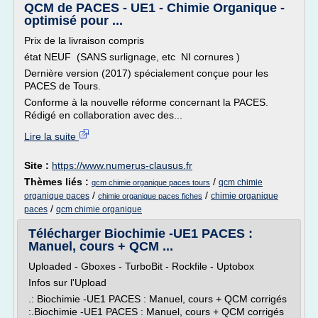
QCM de PACES - UE1 - Chimie Organique -
optimisé pour ...
Prix de la livraison compris
état NEUF (SANS surlignage, etc NI cornures )
Dernière version (2017) spécialement conçue pour les
PACES de Tours.
Conforme à la nouvelle réforme concernant la PACES.
Rédigé en collaboration avec des...
Lire la suite
Site :
https://www.numerus-clausus.fr
Thèmes liés :
/
qcm chimie
qcm chimie organique paces tours
/
/
organique paces
chimie organique
chimie organique paces fiches
/
paces
qcm chimie organique
Télécharger Biochimie -UE1 PACES :
Manuel, cours + QCM ...
Uploaded - Gboxes - TurboBit - Rockfile - Uptobox
Infos sur l'Upload
.: Biochimie -UE1 PACES : Manuel, cours + QCM corrigés
:.Biochimie -UE1 PACES : Manuel, cours + QCM corrigés