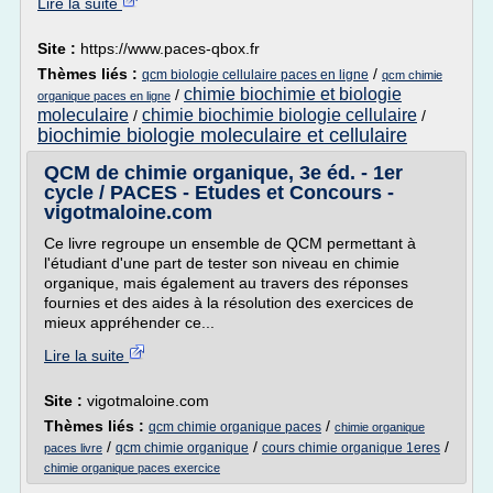
Lire la suite
Site :
https://www.paces-qbox.fr
Thèmes liés :
/
qcm biologie cellulaire paces en ligne
qcm chimie
chimie biochimie et biologie
/
organique paces en ligne
moleculaire
chimie biochimie biologie cellulaire
/
/
biochimie biologie moleculaire et cellulaire
QCM de chimie organique, 3e éd. - 1er
cycle / PACES - Etudes et Concours -
vigotmaloine.com
Ce livre regroupe un ensemble de QCM permettant à
l'étudiant d'une part de tester son niveau en chimie
organique, mais également au travers des réponses
fournies et des aides à la résolution des exercices de
mieux appréhender ce...
Lire la suite
Site :
vigotmaloine.com
Thèmes liés :
/
qcm chimie organique paces
chimie organique
/
/
/
qcm chimie organique
cours chimie organique 1eres
paces livre
chimie organique paces exercice