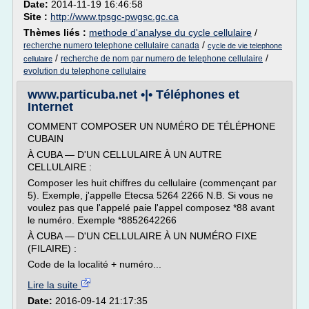
Date:
2014-11-19 16:46:58
Site :
http://www.tpsgc-pwgsc.gc.ca
Thèmes liés :
methode d'analyse du cycle cellulaire
/
/
recherche numero telephone cellulaire canada
cycle de vie telephone
/
/
recherche de nom par numero de telephone cellulaire
cellulaire
evolution du telephone cellulaire
www.particuba.net •|• Téléphones et
Internet
COMMENT COMPOSER UN NUMÉRO DE TÉLÉPHONE
CUBAIN
À CUBA — D'UN CELLULAIRE À UN AUTRE
CELLULAIRE :
Composer les huit chiffres du cellulaire (commençant par
5). Exemple, j'appelle Etecsa 5264 2266 N.B. Si vous ne
voulez pas que l'appelé paie l'appel composez *88 avant
le numéro. Exemple *8852642266
À CUBA — D'UN CELLULAIRE À UN NUMÉRO FIXE
(FILAIRE) :
Code de la localité + numéro...
Lire la suite
Date:
2016-09-14 21:17:35