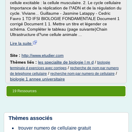
cellule excitable : la cellule musculaire. 2. Le cycle cellulaire
Importance de la réplication de l?ADN et de la régulation du
cycle. Viviane... Guillaume - Jasmine Latappy - Cedric
Favro 1 TD IFSI BIOLOGIE FONDAMENTALE Document 1
corrigé Document 1 1. Mettre un titre et légender ce
schéma. Compléter le tableau (page suivante)Chain
Ultrastructure d?une cellule animale ...
Lire la suite
Site :
http://www.etudier.com
Thèmes liés :
les specialite de biologie l m d
/
biologie
/
terminale d exercices avec corriges
recherche de nom par numero
/
/
de telephone cellulaire
recherche nom par numero de cellulaire
biologie 1 annee universitaire
19 Ressources
Thèmes associés
trouver numero de cellulaire gratuit