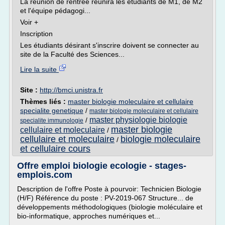
La réunion de rentrée réunira les étudiants de M1, de M2
et l'équipe pédagogi...
Voir +
Inscription
Les étudiants désirant s'inscrire doivent se connecter au
site de la Faculté des Sciences...
Lire la suite
Site :
http://bmci.unistra.fr
Thèmes liés :
master biologie moleculaire et cellulaire
specialite genetique
/
master biologie moleculaire et cellulaire
master physiologie biologie
/
specialite immunologie
master biologie
cellulaire et moleculaire
/
cellulaire et moleculaire
biologie moleculaire
/
et cellulaire cours
Offre emploi biologie ecologie - stages-
emplois.com
Description de l'offre Poste à pourvoir: Technicien Biologie
(H/F) Référence du poste : PV-2019-067 Structure... de
développements méthodologiques (biologie moléculaire et
bio-informatique, approches numériques et...