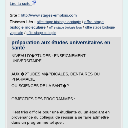
Lire la suite
Site :
http://www.stages-emplois.com
Thèmes liés :
/
offre stage
offre stage biologie ecologie
biologie moleculaire
/
/
offre stage biologie
offre stage biologie lyon
/
vegetale
offre stage biologie
préparation aux études universitaires en
santé
NIVEAU D'�?TUDES : ENSEIGNEMENT
UNIVERSITAIRE
AUX �?TUDES M�?DICALES, DENTAIRES OU
PHARMACIE
OU SCIENCES DE LA SANT�?
OBJECTIFS DES PROGRAMMES :
Il est très difficile pour une étudiante ou un étudiant en
provenance du collégial de réussir à se faire admettre
dans un programme tel que :