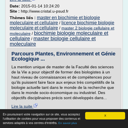
Date:
2015-01-14 10:24:20
Site :
http://www.cristal.u-psud.fr
master en biochimie et biologie
Thèmes liés :
moleculaire et cellulaire
licence biochimie biologie
/
moleculaire et cellulaire
/
master 2 biologie cellulaire et
biochimie biologie moleculaire et
moleculaire
/
cellulaire
master biologie cellulaire et
/
moleculaire
Parcours Plantes, Environnement et Génie
Ecologique ...
La mention unique de master de la Faculté des sciences
de la Vie a pour objectif de former des biologistes à un
haut niveau de connaissances et de compétences pour
qu'ils puissent faire face aux enjeux très compétitifs de la
biologie actuelle tant dans le monde de la recherche que
dans le monde socio-économique ou industriel. Des
objectifs disciplinaires précis sont développés dans...
Lire la suite
En poursuivant votre navigation sur ce site, vous acceptez
X
Site :
master-vegetal.unistra.fr
l'utilisation de cookies pour vous proposer des contenus et
services adaptés à vos centres d'intérêts.
En savoir plus
Parcours Plantes, Molécules Bioactives et