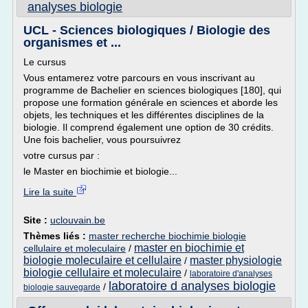
analyses biologie
UCL - Sciences biologiques / Biologie des
organismes et ...
Le cursus
Vous entamerez votre parcours en vous inscrivant au
programme de Bachelier en sciences biologiques [180], qui
propose une formation générale en sciences et aborde les
objets, les techniques et les différentes disciplines de la
biologie. Il comprend également une option de 30 crédits.
Une fois bachelier, vous poursuivrez
votre cursus par :
le Master en biochimie et biologie...
Lire la suite
Site :
uclouvain.be
Thèmes liés :
master recherche biochimie biologie
master en biochimie et
cellulaire et moleculaire
/
biologie moleculaire et cellulaire
master physiologie
/
biologie cellulaire et moleculaire
/
laboratoire d'analyses
laboratoire d analyses biologie
/
biologie sauvegarde