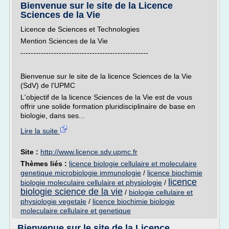
Bienvenue sur le site de la Licence
Sciences de la Vie
Licence de Sciences et Technologies
Mention Sciences de la Vie
--------------------------------------------------
Bienvenue sur le site de la licence Sciences de la Vie
(SdV) de l'UPMC
L'objectif de la licence Sciences de la Vie est de vous
offrir une solide formation pluridisciplinaire de base en
biologie, dans ses...
Lire la suite
Site :
http://www.licence.sdv.upmc.fr
Thèmes liés :
licence biologie cellulaire et moleculaire
genetique microbiologie immunologie
/
licence biochimie
licence
biologie moleculaire cellulaire et physiologie
/
biologie science de la vie
/
biologie cellulaire et
physiologie vegetale
/
licence biochimie biologie
moleculaire cellulaire et genetique
Bienvenue sur le site de la Licence