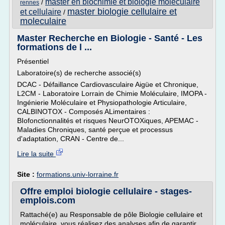
master en biochimie et biologie moleculaire
/
rennes
master biologie cellulaire et
et cellulaire
/
moleculaire
Master Recherche en Biologie - Santé - Les
formations de l ...
Présentiel
Laboratoire(s) de recherche associé(s)
DCAC - Défaillance Cardiovasculaire Aigüe et Chronique,
L2CM - Laboratoire Lorrain de Chimie Moléculaire, IMOPA -
Ingénierie Moléculaire et Physiopathologie Articulaire,
CALBINOTOX - Composés ALimentaires :
BIofonctionnalités et risques NeurOTOXiques, APEMAC -
Maladies Chroniques, santé perçue et processus
d'adaptation, CRAN - Centre de...
Lire la suite
Site :
formations.univ-lorraine.fr
Offre emploi biologie cellulaire - stages-
emplois.com
Rattaché(e) au Responsable de pôle Biologie cellulaire et
moléculaire, vous réalisez des analyses afin de garantir....