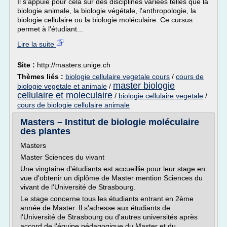
Il s'appuie pour cela sur des disciplines variées telles que la
biologie animale, la biologie végétale, l'anthropologie, la
biologie cellulaire ou la biologie moléculaire. Ce cursus
permet à l'étudiant...
Lire la suite
Site :
http://masters.unige.ch
Thèmes liés :
biologie cellulaire vegetale cours
/
cours de
master biologie
biologie vegetale et animale
/
cellulaire et moleculaire
/
biologie cellulaire vegetale
/
cours de biologie cellulaire animale
Masters – Institut de biologie moléculaire
des plantes
Masters
Master Sciences du vivant
Une vingtaine d'étudiants est accueillie pour leur stage en
vue d'obtenir un diplôme de Master mention Sciences du
vivant de l'Université de Strasbourg.
Le stage concerne tous les étudiants entrant en 2ème
année de Master. Il s'adresse aux étudiants de
l'Université de Strasbourg ou d'autres universités après
accord de l'équipe pédagogique du Master et du