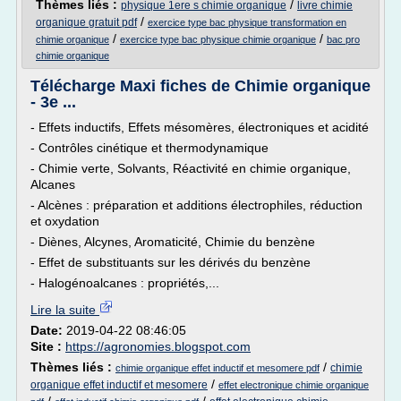
Thèmes liés :
/
physique 1ere s chimie organique
livre chimie
/
organique gratuit pdf
exercice type bac physique transformation en
/
/
chimie organique
exercice type bac physique chimie organique
bac pro
chimie organique
Télécharge Maxi fiches de Chimie organique
- 3e ...
- Effets inductifs, Effets mésomères, électroniques et acidité
- Contrôles cinétique et thermodynamique
- Chimie verte, Solvants, Réactivité en chimie organique,
Alcanes
- Alcènes : préparation et additions électrophiles, réduction
et oxydation
- Diènes, Alcynes, Aromaticité, Chimie du benzène
- Effet de substituants sur les dérivés du benzène
- Halogénoalcanes : propriétés,...
Lire la suite
Date:
2019-04-22 08:46:05
Site :
https://agronomies.blogspot.com
Thèmes liés :
/
chimie
chimie organique effet inductif et mesomere pdf
/
organique effet inductif et mesomere
effet electronique chimie organique