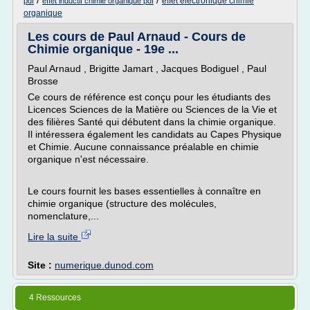
/
/
effet electronique chimie
pdf
effet inductif chimie organique pdf
organique
Les cours de Paul Arnaud - Cours de
Chimie organique - 19e ...
Paul Arnaud , Brigitte Jamart , Jacques Bodiguel , Paul
Brosse
Ce cours de référence est conçu pour les étudiants des
Licences Sciences de la Matière ou Sciences de la Vie et
des filières Santé qui débutent dans la chimie organique.
Il intéressera également les candidats au Capes Physique
et Chimie. Aucune connaissance préalable en chimie
organique n'est nécessaire.
Le cours fournit les bases essentielles à connaître en
chimie organique (structure des molécules,
nomenclature,...
Lire la suite
Site :
numerique.dunod.com
4 Ressources