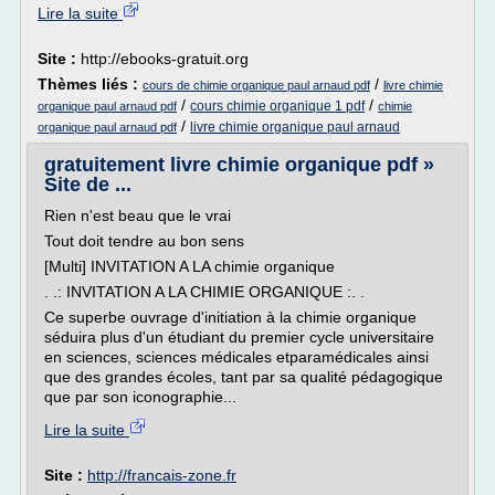
Lire la suite
Site :
http://ebooks-gratuit.org
Thèmes liés :
/
cours de chimie organique paul arnaud pdf
livre chimie
/
/
cours chimie organique 1 pdf
organique paul arnaud pdf
chimie
/
livre chimie organique paul arnaud
organique paul arnaud pdf
gratuitement livre chimie organique pdf »
Site de ...
Rien n'est beau que le vrai
Tout doit tendre au bon sens
[Multi] INVITATION A LA chimie organique
. .: INVITATION A LA CHIMIE ORGANIQUE :. .
Ce superbe ouvrage d'initiation à la chimie organique
séduira plus d'un étudiant du premier cycle universitaire
en sciences, sciences médicales etparamédicales ainsi
que des grandes écoles, tant par sa qualité pédagogique
que par son iconographie...
Lire la suite
Site :
http://francais-zone.fr