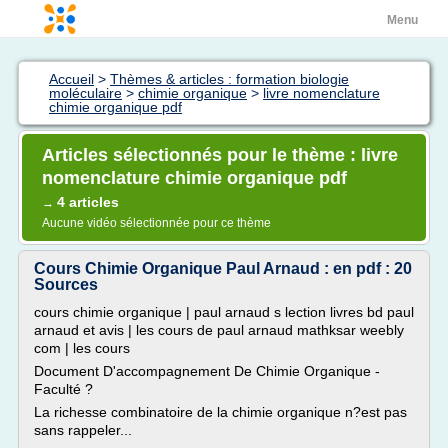
Menu
Accueil
>
Thèmes & articles : formation biologie
moléculaire
>
chimie organique
>
livre nomenclature
chimie organique pdf
Articles sélectionnés pour le thème : livre
nomenclature chimie organique pdf
4 articles
→
Aucune vidéo sélectionnée pour ce thème
Cours Chimie Organique Paul Arnaud : en pdf : 20
Sources
cours chimie organique | paul arnaud s lection livres bd paul
arnaud et avis | les cours de paul arnaud mathksar weebly
com | les cours
Document D'accompagnement De Chimie Organique -
Faculté ?
La richesse combinatoire de la chimie organique n?est pas
sans rappeler...