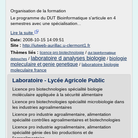
Organisation de la formation
Le programme du DUT Bioinformatique s'articule en 4
semestres avec une spécialisation...
Lire la suite
Date:
2008-10-15 14:09:51
Site :
http://iutweb-aurillac.u-clermont1.fr
Thèmes liés :
/
licence pro biotechnologie
dut bioinformatique
laboratoire d analyses biologie
biologie
/
/
debouches
moleculaire et genie genetique
/
laboratoire biologie
moleculaire france
Laboratoire - Lycée Agricole Public
Licence pro biotechnologies spécialité biologie
moléculaire appliquée à la sécurité alimentaire
Licence pro biotechnologies spécialité microbiologie dans
les industries agroalimentaires
Licence pro industrie agroalimentaire, alimentation
spécialité contrôles agroalimentaires et biotechnologies
Licence pro industrie agroalimentaire, alimentation
spécialité génie des bio productions et de