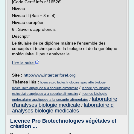
[Code Certif Info n°16526]
Niveau
Niveau II (Bac + 3 et 4)
Niveau européen
6 : Savoirs approfondis
Descriptif
Le titulaire de ce diplôme maîtrise l'ensemble des
concepts et techniques de la biologie et de la génétique
moléculaire. Il peut analyser le...
Lire la suite
Site :
http://www.intercariforef.org
Thèmes liés :
licence pro biotechnologies specialite biologie
/
moleculaire appliquee a la securite alimentaire
licence pro. biologie
/
licence biologie
moleculaire appliquee a la securite alimentaire
laboratoire
/
moleculaire appliquee a la securite alimentaire
d'analyses biologie medicale
laboratoire d
/
analyses biologie medicales
Licence Pro Biotechnologies végétales et
création ...