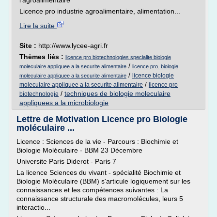
l'agroalimentaire
Licence pro industrie agroalimentaire, alimentation...
Lire la suite
Site :
http://www.lycee-agri.fr
Thèmes liés :
licence pro biotechnologies specialite biologie
/
moleculaire appliquee a la securite alimentaire
licence pro. biologie
/
licence biologie
moleculaire appliquee a la securite alimentaire
/
moleculaire appliquee a la securite alimentaire
licence pro
/
techniques de biologie moleculaire
biotechnologie
appliquees a la microbiologie
Lettre de Motivation Licence pro Biologie
moléculaire ...
Licence : Sciences de la vie - Parcours : Biochimie et
Biologie Moléculaire - BBM 23 Décembre
Universite Paris Diderot - Paris 7
La licence Sciences du vivant - spécialité Biochimie et
Biologie Moléculaire (BBM) s'articule logiquement sur les
connaissances et les compétences suivantes : La
connaissance structurale des macromolécules, leurs 5
interactio...