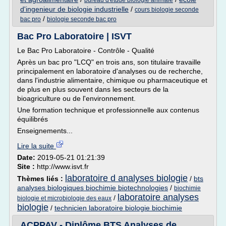
bureau d'etude biologie animale
d'ingenieur de biologie industrielle
/
cours biologie seconde
/
bac pro
biologie seconde bac pro
Bac Pro Laboratoire | ISVT
Le Bac Pro Laboratoire - Contrôle - Qualité
Après un bac pro "LCQ" en trois ans, son titulaire travaille
principalement en laboratoire d'analyses ou de recherche,
dans l'industrie alimentaire, chimique ou pharmaceutique et
de plus en plus souvent dans les secteurs de la
bioagriculture ou de l'environnement.
Une formation technique et professionnelle aux contenus
équilibrés
Enseignements...
Lire la suite
Date:
2019-05-21 01:21:39
Site :
http://www.isvt.fr
laboratoire d analyses biologie
Thèmes liés :
/
bts
analyses biologiques biochimie biotechnologies
/
biochimie
laboratoire analyses
/
biologie et microbiologie des eaux
biologie
/
technicien laboratoire biologie biochimie
ACPPAV - Diplôme BTS Analyses de