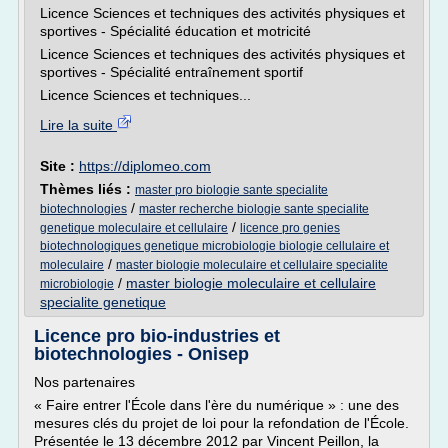
Licence Sciences et techniques des activités physiques et
sportives - Spécialité éducation et motricité
Licence Sciences et techniques des activités physiques et
sportives - Spécialité entraînement sportif
Licence Sciences et techniques...
Lire la suite
Site :
https://diplomeo.com
Thèmes liés :
master pro biologie sante specialite
/
biotechnologies
master recherche biologie sante specialite
/
genetique moleculaire et cellulaire
licence pro genies
biotechnologiques genetique microbiologie biologie cellulaire et
/
moleculaire
master biologie moleculaire et cellulaire specialite
/
master biologie moleculaire et cellulaire
microbiologie
specialite genetique
Licence pro bio-industries et
biotechnologies - Onisep
Nos partenaires
« Faire entrer l'École dans l'ère du numérique » : une des
mesures clés du projet de loi pour la refondation de l'École.
Présentée le 13 décembre 2012 par Vincent Peillon, la