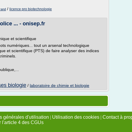
/
licence pro biotechnologie
rrand
lice ... - onisep.fr
nique et scientifique
bots numériques... tout un arsenal technologique
que et scientifique (PTS) de faire analyser des indices
riminels.
ublique,...
ses biologie
/
laboratoire de chimie et biologie
 générales d'utilisation
|
Utilisation des cookies
|
Contact à pro
r l'article 4 des CGUs