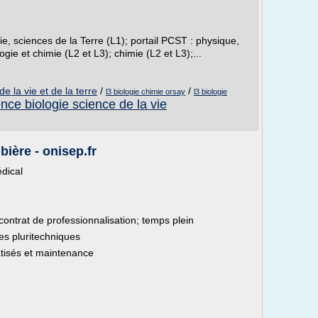
ie, sciences de la Terre (L1); portail PCST : physique,
ogie et chimie (L2 et L3); chimie (L2 et L3);...
de la vie et de la terre
/
/
l3 biologie chimie orsay
l3 biologie
ence biologie science de la vie
ière - onisep.fr
dical
contrat de professionnalisation; temps plein
s pluritechniques
atisés et maintenance