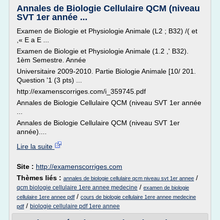
Annales de Biologie Cellulaire QCM (niveau
SVT 1er année ...
Examen de Biologie et Physiologie Animale (L2 ; B32) /( et
,« E a E ...
Examen de Biologie et Physiologie Animale (1.2 ,' B32).
1èm Semestre. Année
Universitaire 2009-2010. Partie Biologie Animale [10/ 201.
Question '1 (3 pts) ...
http://examenscorriges.com/i_359745.pdf
Annales de Biologie Cellulaire QCM (niveau SVT 1er année
...
Annales de Biologie Cellulaire QCM (niveau SVT 1er
année)....
Lire la suite
Site :
http://examenscorriges.com
Thèmes liés :
/
annales de biologie cellulaire qcm niveau svt 1er annee
/
qcm biologie cellulaire 1ere annee medecine
examen de biologie
/
cellulaire 1ere annee pdf
cours de biologie cellulaire 1ere annee medecine
/
biologie cellulaire pdf 1ere annee
pdf