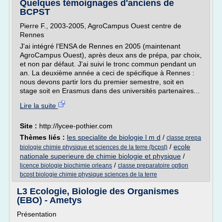
Quelques témoignages d'anciens de
BCPST
Pierre F., 2003-2005, AgroCampus Ouest centre de
Rennes
J'ai intégré l'ENSA de Rennes en 2005 (maintenant
AgroCampus Ouest), après deux ans de prépa, par choix,
et non par défaut. J'ai suivi le tronc commun pendant un
an. La deuxième année a ceci de spécifique à Rennes :
nous devons partir lors du premier semestre, soit en
stage soit en Erasmus dans des universités partenaires...
Lire la suite
Site :
http://lycee-pothier.com
Thèmes liés :
les specialite de biologie l m d
/
classe prepa
/
ecole
biologie chimie physique et sciences de la terre (bcpst)
nationale superieure de chimie biologie et physique
/
/
licence biologie biochimie orleans
classe preparatoire option
bcpst biologie chimie physique sciences de la terre
L3 Ecologie, Biologie des Organismes
(EBO) - Ametys
Présentation