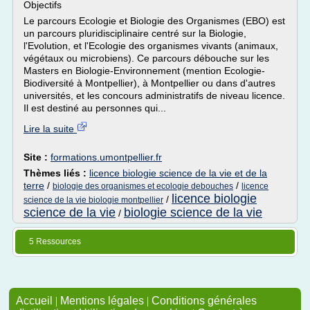
Objectifs
Le parcours Ecologie et Biologie des Organismes (EBO) est
un parcours pluridisciplinaire centré sur la Biologie,
l'Evolution, et l'Ecologie des organismes vivants (animaux,
végétaux ou microbiens). Ce parcours débouche sur les
Masters en Biologie-Environnement (mention Ecologie-
Biodiversité à Montpellier), à Montpellier ou dans d'autres
universités, et les concours administratifs de niveau licence.
Il est destiné au personnes qui...
Lire la suite
Site :
formations.umontpellier.fr
Thèmes liés :
licence biologie science de la vie et de la
terre
/
/
biologie des organismes et ecologie debouches
licence
licence biologie
/
science de la vie biologie montpellier
science de la vie
biologie science de la vie
/
5 Ressources
Accueil
|
Mentions légales
|
Conditions générales