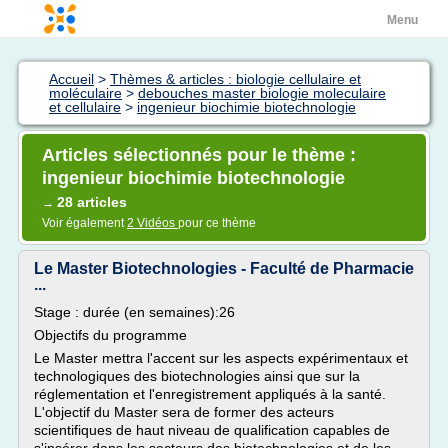
Menu
Accueil
>
Thèmes & articles : biologie cellulaire et
moléculaire
>
debouches master biologie moleculaire
et cellulaire
>
ingenieur biochimie biotechnologie
Articles sélectionnés pour le thème :
ingenieur biochimie biotechnologie
28 articles
→
Voir également
2 Vidéos
pour ce thème
Le Master Biotechnologies - Faculté de Pharmacie
...
Stage : durée (en semaines):26
Objectifs du programme
Le Master mettra l'accent sur les aspects expérimentaux et
technologiques des biotechnologies ainsi que sur la
réglementation et l'enregistrement appliqués à la santé.
L'objectif du Master sera de former des acteurs
scientifiques de haut niveau de qualification capables de