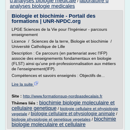
d'analyses biologie medicale
laboratoire d
/
analyses biologie medicales
Biologie et biochimie - Portail des
formations | UNR-NPDC.org
LPGE Sciences de la Vie pour l'Ingénieur - parcours
enseignement
Licence / Sciences de la terre, Biologie et biochimie /
Université Catholique de Lille
Description : Ce parcours (en partenariat avec l'IFP)
associe des enseignements fondamentaux en biologie
(FLST) ainsi qu'une pré-professionnalisation aux métiers
de l'enseignement(IFP).
Compétences et savoirs enseignés : Objectifs de...
Lire la suite
Site :
http://www.formationsup-nordpasdecalais.fr
biochimie biologie moleculaire et
Thèmes liés :
cellulaire genetique
/
biologie cellulaire et physiologie
biologie cellulaire et physiologie animale
vegetale
/
/
biochimie
biologie physiologie et genetique vegetales
/
biologie moleculaire et cellulaire