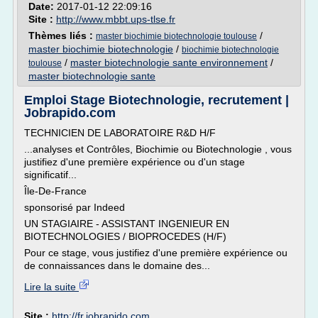
Date:
2017-01-12 22:09:16
Site :
http://www.mbbt.ups-tlse.fr
Thèmes liés :
/
master biochimie biotechnologie toulouse
master biochimie biotechnologie
/
biochimie biotechnologie
/
master biotechnologie sante environnement
/
toulouse
master biotechnologie sante
Emploi Stage Biotechnologie, recrutement |
Jobrapido.com
TECHNICIEN DE LABORATOIRE R&D H/F
...analyses et Contrôles, Biochimie ou Biotechnologie , vous
justifiez d'une première expérience ou d'un stage
significatif...
Île-De-France
sponsorisé par Indeed
UN STAGIAIRE - ASSISTANT INGENIEUR EN
BIOTECHNOLOGIES / BIOPROCEDES (H/F)
Pour ce stage, vous justifiez d'une première expérience ou
de connaissances dans le domaine des...
Lire la suite
Site :
http://fr.jobrapido.com