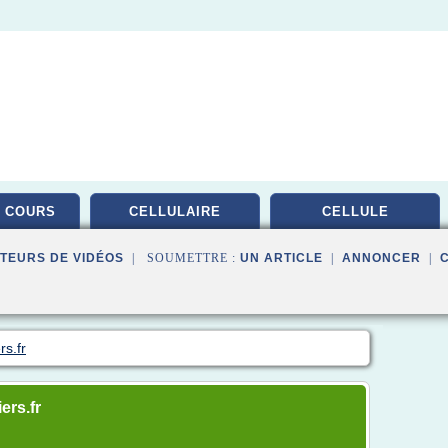
 COURS
CELLULAIRE
CELLULE
TEURS DE VIDÉOS
| SOUMETTRE :
UN ARTICLE
|
ANNONCER
|
rs.fr
ers.fr