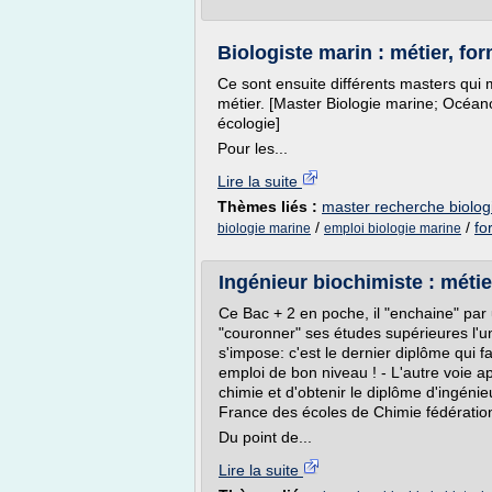
Biologiste marin : métier, form
Ce sont ensuite différents masters qui 
métier. [Master Biologie marine; Océan
écologie]
Pour les...
Lire la suite
Thèmes liés :
master recherche biolog
/
/
fo
biologie marine
emploi biologie marine
Ingénieur biochimiste : métier
Ce Bac + 2 en poche, il "enchaine" par 
"couronner" ses études supérieures l'u
s'impose: c'est le dernier diplôme qui fai
emploi de bon niveau ! - L'autre voie a
chimie et d'obtenir le diplôme d'ingénieu
France des écoles de Chimie fédérati
Du point de...
Lire la suite