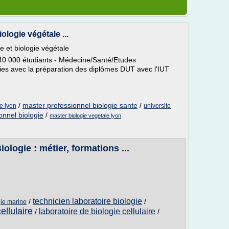
ologie végétale ...
e et biologie végétale
 40 000 étudiants - Médecine/Santé/Etudes
ies avec la préparation des diplômes DUT avec l'IUT
/
master professionnel biologie sante
/
e lyon
universite
onnel biologie
/
master biologie vegetale lyon
ologie : métier, formations ...
technicien laboratoire biologie
/
/
gie marine
ellulaire
laboratoire de biologie cellulaire
/
/