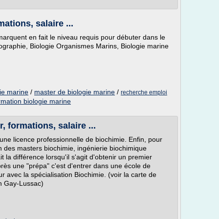
ations, salaire ...
marquent en fait le niveau requis pour débuter dans le
ographie, Biologie Organismes Marins, Biologie marine
ie marine
/
master de biologie marine
/
recherche emploi
rmation biologie marine
, formations, salaire ...
une licence professionnelle de biochimie. Enfin, pour
n des masters biochimie, ingénierie biochimique
t la différence lorsqu'il s'agit d'obtenir un premier
près une "prépa" c'est d'entrer dans une école de
r avec la spécialisation Biochimie. (voir la carte de
on Gay-Lussac)