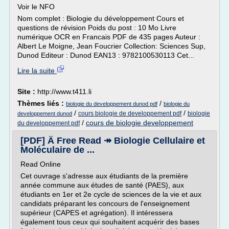
Voir le NFO
Nom complet : Biologie du développement Cours et
questions de révision Poids du post : 10 Mo Livre
numérique OCR en Francais PDF de 435 pages Auteur :
Albert Le Moigne, Jean Foucrier Collection: Sciences Sup,
Dunod Editeur : Dunod EAN13 : 9782100530113 Cet...
Lire la suite
Site :
http://www.t411.li
Thèmes liés :
/
biologie du developpement dunod pdf
biologie du
/
/
cours biologie de developpement pdf
biologie
developpement dunod
/
cours de biologie developpement
du developpement pdf
[PDF] Ä Free Read ↠ Biologie Cellulaire et
Moléculaire de ...
Read Online
Cet ouvrage s'adresse aux étudiants de la première
année commune aux études de santé (PAES), aux
étudiants en 1er et 2e cycle de sciences de la vie et aux
candidats préparant les concours de l'enseignement
supérieur (CAPES et agrégation). Il intéressera
également tous ceux qui souhaitent acquérir des bases