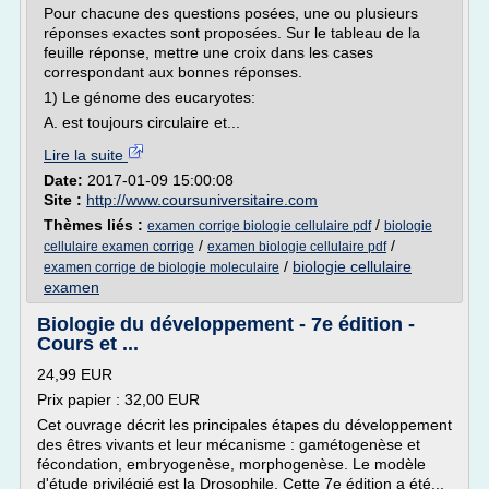
Pour chacune des questions posées, une ou plusieurs
réponses exactes sont proposées. Sur le tableau de la
feuille réponse, mettre une croix dans les cases
correspondant aux bonnes réponses.
1) Le génome des eucaryotes:
A. est toujours circulaire et...
Lire la suite
Date:
2017-01-09 15:00:08
Site :
http://www.coursuniversitaire.com
Thèmes liés :
/
examen corrige biologie cellulaire pdf
biologie
/
/
cellulaire examen corrige
examen biologie cellulaire pdf
/
biologie cellulaire
examen corrige de biologie moleculaire
examen
Biologie du développement - 7e édition -
Cours et ...
24,99 EUR
Prix papier : 32,00 EUR
Cet ouvrage décrit les principales étapes du développement
des êtres vivants et leur mécanisme : gamétogenèse et
fécondation, embryogenèse, morphogenèse. Le modèle
d'étude privilégié est la Drosophile. Cette 7e édition a été...