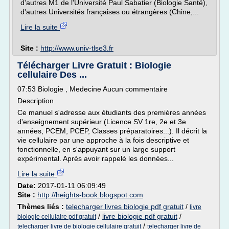
d'autres M1 de l'Université Paul Sabatier (Biologie Santé),
d'autres Universités françaises ou étrangères (Chine,...
Lire la suite
Site :
http://www.univ-tlse3.fr
Télécharger Livre Gratuit : Biologie
cellulaire Des ...
07:53 Biologie , Medecine Aucun commentaire
Description
Ce manuel s'adresse aux étudiants des premières années
d'enseignement supérieur (Licence SV 1re, 2e et 3e
années, PCEM, PCEP, Classes préparatoires...). Il décrit la
vie cellulaire par une approche à la fois descriptive et
fonctionnelle, en s'appuyant sur un large support
expérimental. Après avoir rappelé les données...
Lire la suite
Date:
2017-01-11 06:09:49
Site :
http://heights-book.blogspot.com
Thèmes liés :
telecharger livres biologie pdf gratuit
/
livre
/
livre biologie pdf gratuit
/
biologie cellulaire pdf gratuit
/
telecharger livre de biologie cellulaire gratuit
telecharger livre de