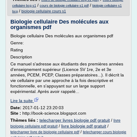
/
/
cellulaire bcg s1
cours de biologie cellulaire s1 pdf
biologie cellulaire s1
/
biologie cellulaire cours s1
bcg
Biologie cellulaire Des molécules aux
organismes pdf
Biologie cellulaire Des molécules aux organismes pdf
Genre:
Rating
Description
Ce manuel s'adresse aux étudiants des premières années
d'enseignement supérieur (Licence SV 1re, 2e et 3e
années, PCEM, PCEP, Classes préparatoires...). Il décrit la
vie cellulaire par une approche à la fois descriptive et
fonctionnelle, en s'appuyant sur un large support
expérimental. Après avoir rappelé...
Lire la suite
Date:
2017-01-12 23:20:03
Site :
http://book-science.blogspot.com
Thèmes liés :
telecharger livres biologie pdf gratuit
/
livre
/
livre biologie pdf gratuit
/
biologie cellulaire pdf gratuit
/
telecharger livre de biologie cellulaire pdf
telecharger cours biologie