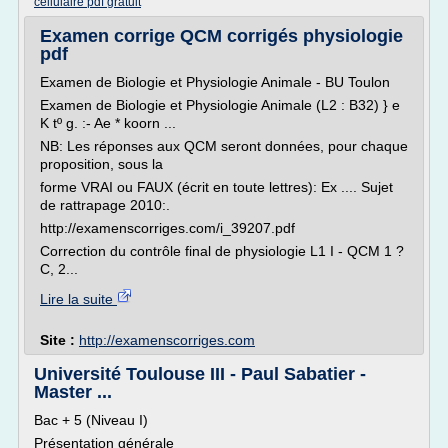
cellulaire pdf gratuit
Examen corrige QCM corrigés physiologie
pdf
Examen de Biologie et Physiologie Animale - BU Toulon
Examen de Biologie et Physiologie Animale (L2 : B32) } e
K tº g. :- Ae * koorn ...
NB: Les réponses aux QCM seront données, pour chaque
proposition, sous la
forme VRAI ou FAUX (écrit en toute lettres): Ex .... Sujet
de rattrapage 2010:.
http://examenscorriges.com/i_39207.pdf
Correction du contrôle final de physiologie L1 I - QCM 1 ?
C, 2...
Lire la suite
Site :
http://examenscorriges.com
Université Toulouse III - Paul Sabatier -
Master ...
Bac + 5 (Niveau I)
Présentation générale