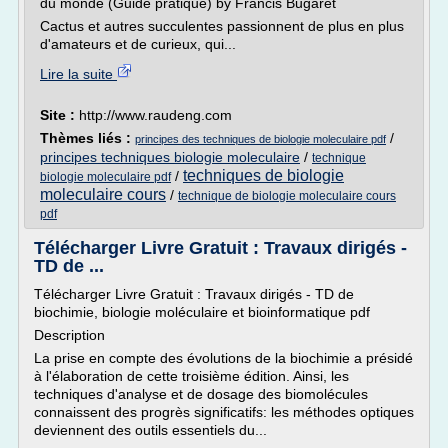
du monde (Guide pratique) by Francis Bugaret
Cactus et autres succulentes passionnent de plus en plus
d'amateurs et de curieux, qui...
Lire la suite
Site :
http://www.raudeng.com
Thèmes liés :
/
principes des techniques de biologie moleculaire pdf
principes techniques biologie moleculaire
/
technique
techniques de biologie
/
biologie moleculaire pdf
moleculaire cours
/
technique de biologie moleculaire cours
pdf
Télécharger Livre Gratuit : Travaux dirigés -
TD de ...
Télécharger Livre Gratuit : Travaux dirigés - TD de
biochimie, biologie moléculaire et bioinformatique pdf
Description
La prise en compte des évolutions de la biochimie a présidé
à l'élaboration de cette troisième édition. Ainsi, les
techniques d'analyse et de dosage des biomolécules
connaissent des progrès significatifs: les méthodes optiques
deviennent des outils essentiels du...