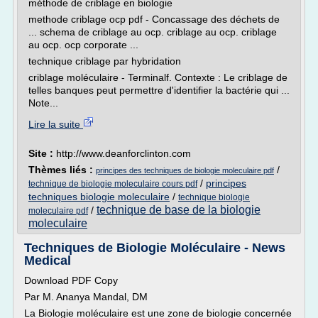
méthode de criblage en biologie
methode criblage ocp pdf - Concassage des déchets de
... schema de criblage au ocp. criblage au ocp. criblage
au ocp. ocp corporate ...
technique criblage par hybridation
criblage moléculaire - Terminalf. Contexte : Le criblage de
telles banques peut permettre d'identifier la bactérie qui ...
Note...
Lire la suite
Site :
http://www.deanforclinton.com
Thèmes liés :
/
principes des techniques de biologie moleculaire pdf
/
principes
technique de biologie moleculaire cours pdf
techniques biologie moleculaire
/
technique biologie
technique de base de la biologie
/
moleculaire pdf
moleculaire
Techniques de Biologie Moléculaire - News
Medical
Download PDF Copy
Par M. Ananya Mandal, DM
La Biologie moléculaire est une zone de biologie concernée