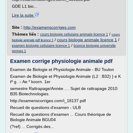
GDE L1 bio...
Lire la suite
Site :
http://examenscorriges.com
Thèmes liés :
/
cours biologie cellulaire animale licence 1
cours
/
cours biologie animale licence 1
/
biologie animale pdf licence 1
/
examen biologie cellulaire licence 1
licence biologie universite
rennes 1
Examen corrige physiologie animale pdf
Examen de Biologie et Physiologie Animale - BU Toulon
Examen de Biologie et Physiologie Animale (L2 : B32) } e K
tº g. :- Ae * koorn. 1er
semestre Rattrapage/Année .... Sujet de rattrapage 2010:
B35 Biotechnologies.
http://examenscorriges.com/i_18137.pdf
Recueil de questions d'examen - ULB
Recueil de questions d'examen ... Cours théorique de
Biologie Animale BGU04
(?ref) ... Corrigés des...