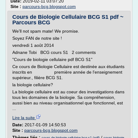
Date:
2019-02-11 03:07:20
Site :
parcours-bcg.blogspot.com
Cours de Biologie Cellulaire BCG S1 pdf ~
Parcours BCG
We'll not spam mate! We promise.
Soyez FAN de notre site !
vendredi 1 août 2014
Adnane Tobi BCG cours S1 2 comments
"Cours de biologie cellulaire pdf BCG S1"
Ce cours de Biologie Cellulaire est destinée aux étudiants
inscrits en première année de l'enseignement
supérieur., filière BCG S1.
la biologie cellulaire?
La biologie cellulaire est au coeur des investigations dans
tous les domaines de la biologie. Sa compréhension,
aussi bien au niveau organisationnel que fonctionnel, est
...
Lire la suite
Date:
2017-01-09 14:50:53
Site :
parcours-bcg.blogspot.com
Thèmes liés :
/
cours de biologie cellulaire bcg s1 (pdf)
cours biologie