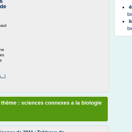
s
 de
4
bi
l
haut
bi
ine
des
s
...]
e thème : sciences connexes a la biologie