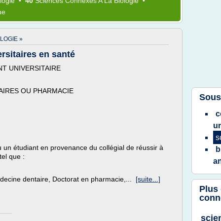
ologie
•
40
Sciences Connexes
A La
Biologie
•
me
LOGIE »
rsitaires en santé
T UNIVERSITAIRE
AIRES OU PHARMACIE
Sous
c
un
s
 ou un étudiant en provenance du collégial de réussir à
b
el que :
a
decine dentaire, Doctorat en pharmacie,...
[suite...]
Plus
conne
scie