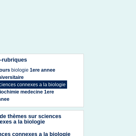
-rubriques
ours
biologie
1ere annee
iversitaire
ciences connexes
a la
biologie
iochimie medecine 1ere
nnee
 de thèmes sur
sciences
xes a la biologie
nces connexes a la biologie