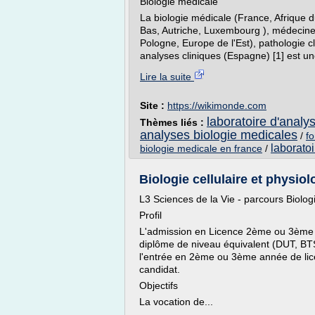
Biologie médicale
La biologie médicale (France, Afrique du
Bas, Autriche, Luxembourg ), médecine
Pologne, Europe de l'Est), pathologie c
analyses cliniques (Espagne) [1] est une
Lire la suite
Site :
https://wikimonde.com
laboratoire d'analy
Thèmes liés :
analyses biologie medicales
/
fo
laborato
biologie medicale en france
/
Biologie cellulaire et physiol
L3 Sciences de la Vie - parcours Biologi
Profil
L'admission en Licence 2ème ou 3ème a
diplôme de niveau équivalent (DUT, BT
l'entrée en 2ème ou 3ème année de lice
candidat.
Objectifs
La vocation de...