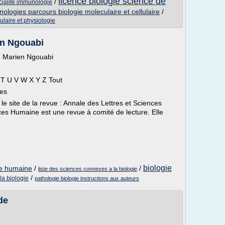
licence biologie science de
/
ecialite immunologie
nologies parcours biologie moleculaire et cellulaire
/
ulaire et physiologie
en Ngouabi
té Marien Ngouabi
 T U V W X Y Z Tout
nes
e site de la revue : Annale des Lettres et Sciences
es Humaine est une revue à comité de lecture. Elle
biologie
ce humaine
/
/
liste des sciences connexes a la biologie
/
la biologie
pathologie biologie instructions aux auteurs
de