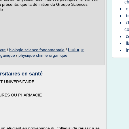
ch
 présente, que la définition du Groupe Sciences
e
le
b
c
co
c
l
biologie
/
biologie science fondamentale
/
i
ogie
rganique
/
physique chimie organique
rsitaires en santé
T UNIVERSITAIRE
IRES OU PHARMACIE
ou un étudiant en provenance du collégial de réussir à se