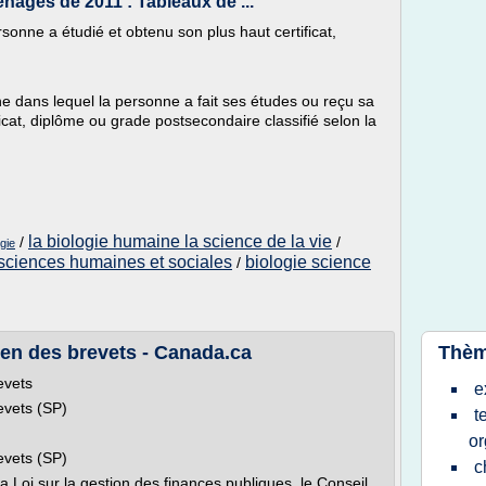
ages de 2011 : Tableaux de ...
rsonne a étudié et obtenu son plus haut certificat,
ine dans lequel la personne a fait ses études ou reçu sa
icat, diplôme ou grade postsecondaire classifié selon la
la biologie humaine la science de la vie
/
/
gie
 sciences humaines et sociales
biologie science
/
en des brevets - Canada.ca
Thèm
evets
e
evets (SP)
t
or
evets (SP)
c
a Loi sur la gestion des finances publiques, le Conseil