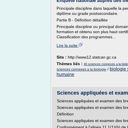
Enquête nationale auprès des mén
Principale discipline dans laquelle la pe
diplôme ou grade postsecondaire.
Partie B - Définition détaillée
Principale discipline ou principal doma
formation et obtenu son plus haut certif
Classification des programmes...
Lire la suite
Site :
http://www12.statcan.gc.ca
Thèmes liés :
40 sciences connexes a la biolo
biologie
/
sciences connexes a la biologie
humaine
Sciences appliquées et exam
Sciences appliquées et examen des br
Sciences appliquées et examen des br
Définition
Sciences appliquées et examen des br
Conformément à l'alinéa 11.1(1)(b) de l