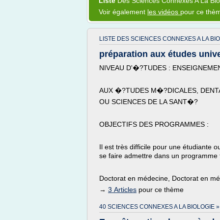
Liste
Des
Sciences Connexes
A La
Bi
Voir également
les vidéos
pour ce thè
LISTE DES SCIENCES CONNEXES A LA BIO
préparation aux études unive
NIVEAU D'�?TUDES : ENSEIGNEMEN
AUX �?TUDES M�?DICALES, DENT
OU SCIENCES DE LA SANT�?
OBJECTIFS DES PROGRAMMES :
Il est très difficile pour une étudiante
se faire admettre dans un programme t
Doctorat en médecine, Doctorat en mé
→
3 Articles
pour ce thème
40 SCIENCES CONNEXES A LA BIOLOGIE »