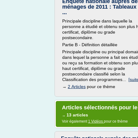
Enquête nationale auprès de
ménages de 2011 : Tableaux
...
Principale discipline dans laquelle la
personne a étudié et obtenu son plus 
certificat, diplôme ou grade
postsecondaire.
Partie B - Définition détaillée
Principale discipline ou principal doma
dans lequel la personne a fait ses étu
ou reçu sa formation et obtenu son plu
haut certificat, diplôme ou grade
postsecondaire classifié selon la
Classification des programmes...
[suite
→
2 Articles
pour ce thème
Articles sélectionnés pour l
13 articles
→
Voir également
1 Vidéos
pour ce thème