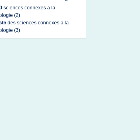
0
sciences connexes
a la
ologie
(2)
iste
des
sciences connexes
a la
ologie
(3)