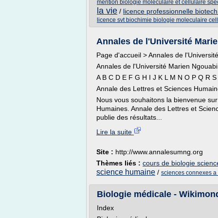
mention biologie moleculaire et cellulaire sp
la vie
/
licence professionnelle biotech
licence svt biochimie biologie moleculaire cell
Annales de l'Université Mari
Page d'accueil > Annales de l'Universi
Annales de l'Université Marien Ngouabi
A B C D E F G H I J K L M N O P Q R S
Annale des Lettres et Sciences Humai
Nous vous souhaitons la bienvenue sur l
Humaines. Annale des Lettres et Scienc
publie des résultats...
Lire la suite
Site :
http://www.annalesumng.org
Thèmes liés :
cours de biologie scien
science humaine
/
sciences connexes a 
Biologie médicale - Wikimon
Index