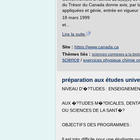
du Trésor du Canada donne avis, par la
appliquées et génie, entrée en vigueur 
18 mars 1999
et...
Lire la suite
Site :
https://www.canada.ca
Thèmes liés :
sciences connexes a la biol
science
/
exercices physique chimie o
préparation aux études unive
NIVEAU D'�?TUDES : ENSEIGNEMEN
AUX �?TUDES M�?DICALES, DENTA
OU SCIENCES DE LA SANT�?
OBJECTIFS DES PROGRAMMES :
Il est très difficile pour une étudiante 