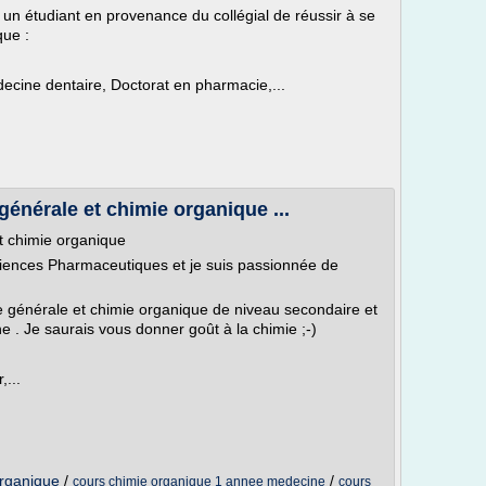
ou un étudiant en provenance du collégial de réussir à se
que :
cine dentaire, Doctorat en pharmacie,...
générale et chimie organique ...
et chimie organique
ciences Pharmaceutiques et je suis passionnée de
mie générale et chimie organique de niveau secondaire et
. Je saurais vous donner goût à la chimie ;-)
,...
organique
/
/
cours chimie organique 1 annee medecine
cours