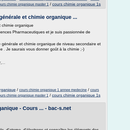
/
cours chimie organique 1s
ours chimie organique master 1
générale et chimie organique ...
t chimie organique
ciences Pharmaceutiques et je suis passionnée de
mie générale et chimie organique de niveau secondaire et
. Je saurais vous donner goût à la chimie ;-)
...
organique
/
/
cours chimie organique 1 annee medecine
cours
/
cours chimie organique 1s
ours chimie organique master 1
nique - Cours ... - bac-s.net
e, d'atome, d'électrons et connaître les éléments des