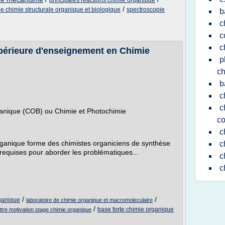
principales reactions chimie organique
/
de chimie structurale organique et biologique
spectroscopie
b
c
c
c
érieure d'enseignement en Chimie
p
ch
b
c
c
ganique (COB) ou Chimie et Photochimie
co
c
ganique forme des chimistes organiciens de synthèse
c
requises pour aborder les problématiques...
c
c
/
/
rganique
laboratoire de chimie organique et macromoleculaire
/
base forte chimie organique
ettre motivation stage chimie organique