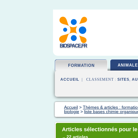
BIOSPACE.FR
ANIMALE
FORMATION
ACCUEIL
| CLASSEMENT :
SITES
,
AU
Accueil
>
Thèmes & articles : formatio
biologie
>
liste bases chimie organiqu
Articles sélectionnés pour l
22 articles
→