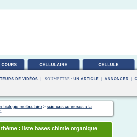
 COURS
CELLULAIRE
CELLULE
TEURS DE VIDÉOS
| SOUMETTRE :
UN ARTICLE
|
ANNONCER
|
n biologie moléculaire
>
sciences connexes a la
e
e thème : liste bases chimie organique