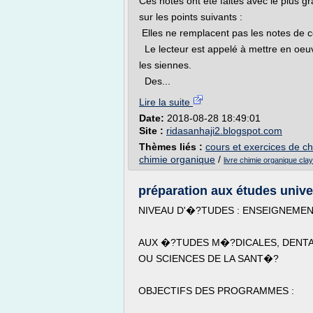
Ces notes ont été faites avec le plus gra
sur les points suivants :
Elles ne remplacent pas les notes de c
Le lecteur est appelé à mettre en oeuv
les siennes.
Des...
Lire la suite
Date:
2018-08-28 18:49:01
Site :
ridasanhaji2.blogspot.com
Thèmes liés :
cours et exercices de c
chimie organique
/
livre chimie organique cla
préparation aux études unive
NIVEAU D'�?TUDES : ENSEIGNEMEN
AUX �?TUDES M�?DICALES, DENTA
OU SCIENCES DE LA SANT�?
OBJECTIFS DES PROGRAMMES :