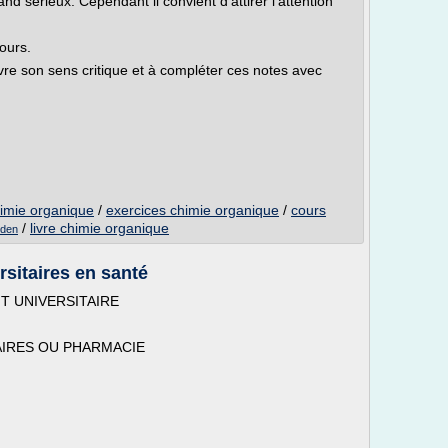
nd sérieux. Cependant il convient d'attirer l'attention
ours.
re son sens critique et à compléter ces notes avec
himie organique
/
exercices chimie organique
/
cours
/
livre chimie organique
yden
rsitaires en santé
T UNIVERSITAIRE
IRES OU PHARMACIE