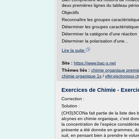
deux premières lignes du tableau péri
Objectifs
Reconnaître les groupes caractéristiq
Déterminer les groupes caractéristique
Déterminer la catégorie d'une réaction
Déterminer la polarisation d'une...
Lire la suite
Site :
https://www.bac-s.net
Thèmes liés :
chimie organique premie
chimie organique 1s
/
effet electronique 
Exercices de Chimie - Exerci
Correction :
Solution :
(CH3)3CONa fait partie de la liste des 
alcynes en chimie organique, c'est don
la concentration de l'espèce considéré
présente a été donnée en grammes, do
suit, en pensant bien à prendre le volum