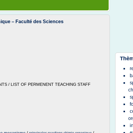
ique – Faculté des Sciences
Thèm
r
b
s
TS / LIST OF PERMENENT TEACHING STAFF
ch
s
f
c
or
i
e
que mecanisme
/
/