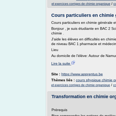
/
et exercices corriges de chimie organique
c
Cours particuliers en chimie 
Cours particuliers en chimie générale e
Bonjour , je suis étudiante en BAC 2 S
chimie .
J'aide les élèves en difficultés en chi
de niveau BAC 1 pharmacie et médecine 
Lieu
Au domicile de l'élève: Autour de Namur,
Lire la suite
Site :
https://www.apprentus.be
Thèmes liés :
cours physique chimie 
/
et exercices corriges de chimie organique
c
Transformation en chimie orga
Prérequis
Bien comprendre les notions de molécul