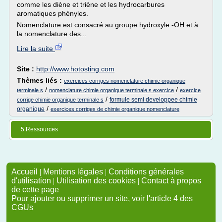
comme les diène et triène et les hydrocarbures
aromatiques phényles.
Nomenclature est consacré au groupe hydroxyle -OH et à
la nomenclature des...
Lire la suite
Site :
http://www.hotosting.com
Thèmes liés :
exercices corriges nomenclature chimie organique
/
/
terminale s
nomenclature chimie organique terminale s exercice
exercice
/
formule semi developpee chimie
corrige chimie organique terminale s
/
organique
exercices corriges de chimie organique nomenclature
5 Ressources
Accueil
|
Mentions légales
|
Conditions générales
d'utilisation
|
Utilisation des cookies
|
Contact à propos
de cette page
Pour ajouter ou supprimer un site, voir l'article 4 des
CGUs