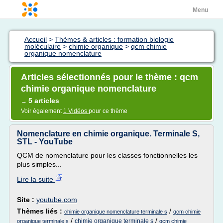
Menu
Accueil
>
Thèmes & articles : formation biologie
moléculaire
>
chimie organique
>
qcm chimie
organique nomenclature
Articles sélectionnés pour le thème : qcm
chimie organique nomenclature
5 articles
→
Voir également
1 Vidéos
pour ce thème
Nomenclature en chimie organique. Terminale S,
STL - YouTube
QCM de nomenclature pour les classes fonctionnelles les
plus simples...
Lire la suite
Site :
youtube.com
Thèmes liés :
/
chimie organique nomenclature terminale s
qcm chimie
/
/
chimie organique terminale s
organique terminale s
qcm chimie