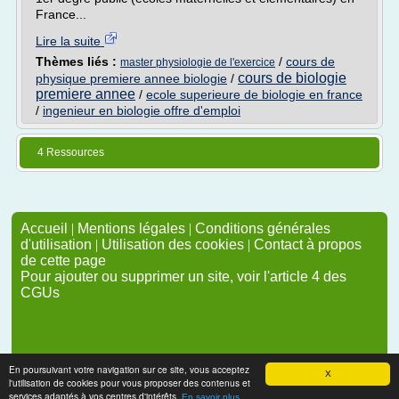
France...
Lire la suite
Thèmes liés :
/
cours de
master physiologie de l'exercice
cours de biologie
physique premiere annee biologie
/
premiere annee
/
ecole superieure de biologie en france
/
ingenieur en biologie offre d'emploi
4 Ressources
Accueil
|
Mentions légales
|
Conditions générales
d'utilisation
|
Utilisation des cookies
|
Contact à propos
de cette page
Pour ajouter ou supprimer un site, voir l'article 4 des
CGUs
En poursuivant votre navigation sur ce site, vous acceptez
X
l'utilisation de cookies pour vous proposer des contenus et
services adaptés à vos centres d'intérêts.
En savoir plus