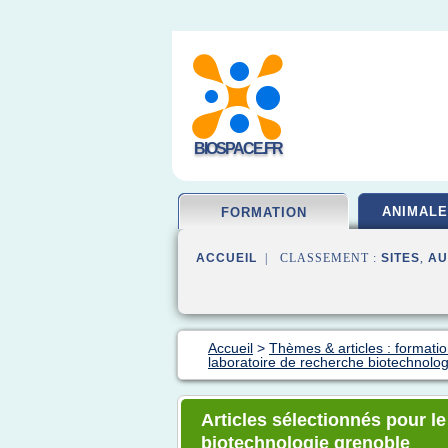
BIOSPACE.FR
ANIMALE
FORMATION
ACCUEIL
| CLASSEMENT :
SITES
,
AU
Accueil
>
Thèmes & articles : formatio
laboratoire de recherche biotechnolo
Articles sélectionnés pour l
biotechnologie grenoble