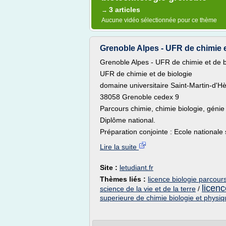
3 articles
→
Aucune vidéo sélectionnée pour ce thème
Grenoble Alpes - UFR de chimie et
Grenoble Alpes - UFR de chimie et de b
UFR de chimie et de biologie
domaine universitaire Saint-Martin-d'H
38058 Grenoble cedex 9
Parcours chimie, chimie biologie, génie
Diplôme national.
Préparation conjointe : Ecole nationale 
Lire la suite
Site :
letudiant.fr
Thèmes liés :
licence biologie parcour
licenc
science de la vie et de la terre
/
superieure de chimie biologie et physi