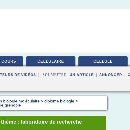
 COURS
CELLULAIRE
CELLULE
TEURS DE VIDÉOS
| SOUMETTRE :
UN ARTICLE
|
ANNONCER
|
n biologie moléculaire
>
diplome biologie
>
gie grenoble
e thème : laboratoire de recherche