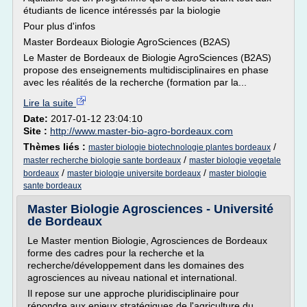
étudiants de licence intéressés par la biologie
Pour plus d'infos
Master Bordeaux Biologie AgroSciences (B2AS)
Le Master de Bordeaux de Biologie AgroSciences (B2AS)
propose des enseignements multidisciplinaires en phase
avec les réalités de la recherche (formation par la...
Lire la suite
Date:
2017-01-12 23:04:10
Site :
http://www.master-bio-agro-bordeaux.com
Thèmes liés :
/
master biologie biotechnologie plantes bordeaux
/
master recherche biologie sante bordeaux
master biologie vegetale
/
/
bordeaux
master biologie universite bordeaux
master biologie
sante bordeaux
Master Biologie Agrosciences - Université
de Bordeaux
Le Master mention Biologie, Agrosciences de Bordeaux
forme des cadres pour la recherche et la
recherche/développement dans les domaines des
agrosciences au niveau national et international.
Il repose sur une approche pluridisciplinaire pour
répondre aux enjeux stratégiques de l'agriculture du