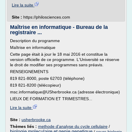
Lire la suite
Site :
https://philosciences.com
Maîtrise en informatique - Bureau de la
registraire ...
Description du programme
Maîtrise en informatique
Cette page était à jour le 18 mai 2016 et constitue la
version officielle de ce programme. L'Université se réserve
le droit de modifier ses programmes sans préavis.
RENSEIGNEMENTS
819 821-8000, poste 62703 (téléphone)
819 821-8200 (télécopieur)
msc.informatique@USherbrooke.ca (adresse électronique)
LIEUX DE FORMATION ET TRIMESTRES...
Lire la suite
Site :
usherbrooke.ca
Thèmes liés :
methode d'analyse du cycle cellulaire
/
biologie moleculaire et genie genetique
/
cours biologie