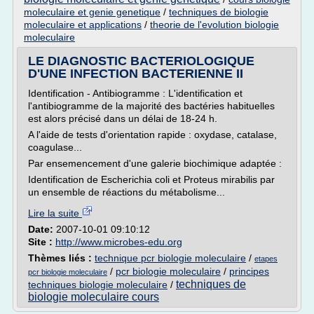
moleculaire et genie genetique
/
techniques de biologie
moleculaire et applications
/
theorie de l'evolution biologie
moleculaire
LE DIAGNOSTIC BACTERIOLOGIQUE
D'UNE INFECTION BACTERIENNE II
Identification - Antibiogramme : L'identification et
l'antibiogramme de la majorité des bactéries habituelles
est alors précisé dans un délai de 18-24 h.
A l'aide de tests d'orientation rapide : oxydase, catalase,
coagulase...
Par ensemencement d'une galerie biochimique adaptée :
Identification de Escherichia coli et Proteus mirabilis par
un ensemble de réactions du métabolisme...
Lire la suite
Date:
2007-10-01 09:10:12
Site :
http://www.microbes-edu.org
Thèmes liés :
technique pcr biologie moleculaire
/
etapes
/
pcr biologie moleculaire
/
principes
pcr biologie moleculaire
techniques de
techniques biologie moleculaire
/
biologie moleculaire cours