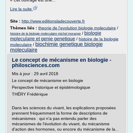
« Cet ouvrage est une...
Lire la suite
Site :
http://www.editionsladecouverte.fr
Thèmes liés :
theorie de l'evolution biologie moleculaire
/
biologie
/
histoire de la biologie moleculaire michel morange
moleculaire et genie genetique
/
histoire de la biologie
biochimie genetique biologie
moleculaire
/
moleculaire
Le concept de mécanisme en biologie -
philosciences.com
Mis à jour : 29 avril 2018
Le concept de mécanisme en biologie
Perspective historique et épistémologique
THÉRY Frédérique
Dans les sciences du vivant, les explications proposées
prennent fréquemment la forme de descriptions de
mécanismes : qui n'a pas entendu parler des
mécanismes de l'évolution du vivant, du mécanisme
d'action des hormones, ou encore du mécanisme de la...