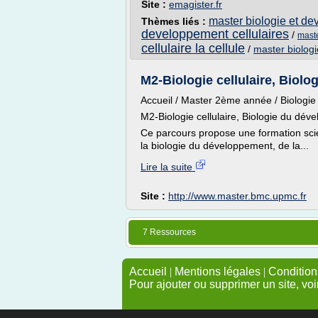
Site :
emagister.fr
master biologie et de
Thèmes liés :
developpement cellulaires
/
maste
cellulaire la cellule
/
master biologi
M2-Biologie cellulaire, Biolog
Accueil / Master 2ème année / Biologie
M2-Biologie cellulaire, Biologie du dév
Ce parcours propose une formation scien
la biologie du développement, de la...
Lire la suite
Site :
http://www.master.bmc.upmc.fr
7 Ressources
Accueil
|
Mentions légales
|
Conditions
Pour ajouter ou supprimer un site, voi