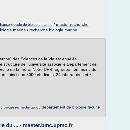
/
/
master recherche
 france
ecole de biologie marine
biologie marine
/
recherche biologie marine
erche) des Sciences de la Vie est appelée
e structure de l'université associe le Département de
rche de la filière. Notre UFR regroupe non moins de
rs, ainsi que 5000 étudiants, 24 laboratoires et 6
/
/
departement de biologie faculte
e
biologie recherche upmc
ie du ... - master.bmc.upmc.fr