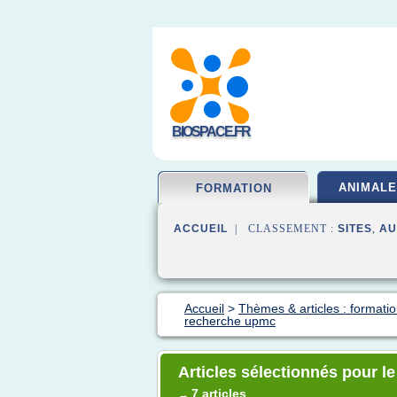
BIOSPACE.FR
ANIMALE
FORMATION
ACCUEIL
| CLASSEMENT :
SITES
,
AU
Accueil
>
Thèmes & articles : formatio
recherche upmc
Articles sélectionnés pour l
7 articles
→