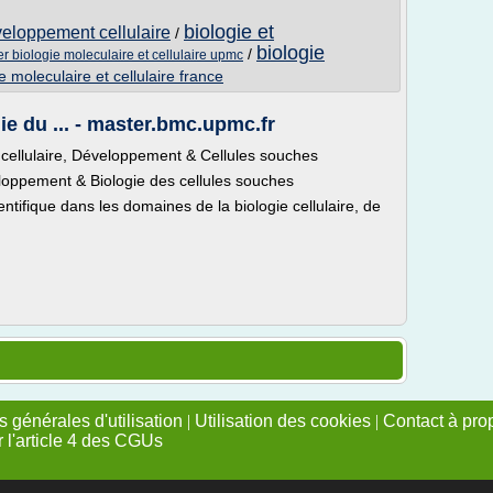
biologie et
veloppement cellulaire
/
biologie
/
r biologie moleculaire et cellulaire upmc
e moleculaire et cellulaire france
ie du ... - master.bmc.upmc.fr
 cellulaire, Développement & Cellules souches
eloppement & Biologie des cellules souches
tifique dans les domaines de la biologie cellulaire, de
 générales d'utilisation
|
Utilisation des cookies
|
Contact à pro
r l'article 4 des CGUs