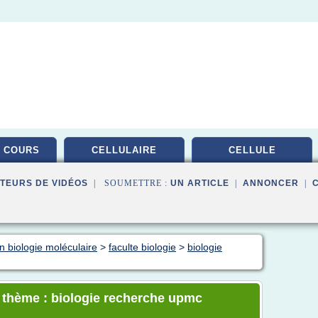
 COURS
CELLULAIRE
CELLULE
TEURS DE VIDÉOS
| SOUMETTRE :
UN ARTICLE
|
ANNONCER
|
n biologie moléculaire
>
faculte biologie
>
biologie
e thème : biologie recherche upmc