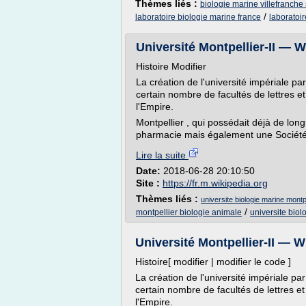
Thèmes liés :
biologie marine villefranche
/
laboratoire biologie marine france
laboratoi
Université Montpellier-II — W
Histoire Modifier
La création de l'université impériale 
certain nombre de facultés de lettres et
l'Empire.
Montpellier , qui possédait déjà de lo
pharmacie mais également une Société 
Lire la suite
Date:
2018-06-28 20:10:50
Site :
https://fr.m.wikipedia.org
Thèmes liés :
universite biologie marine montpe
/
montpellier biologie animale
universite biol
Université Montpellier-II — W
Histoire[ modifier | modifier le code ]
La création de l'université impériale 
certain nombre de facultés de lettres et
l'Empire.