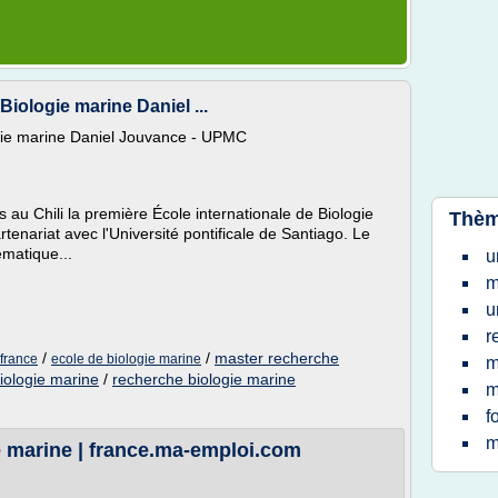
Biologie marine Daniel ...
ogie marine Daniel Jouvance - UPMC
 au Chili la première École internationale de Biologie
Thèm
nariat avec l'Université pontificale de Santiago. Le
matique...
u
m
u
r
/
/
master recherche
 france
ecole de biologie marine
m
biologie marine
/
recherche biologie marine
m
f
m
e marine | france.ma-emploi.com