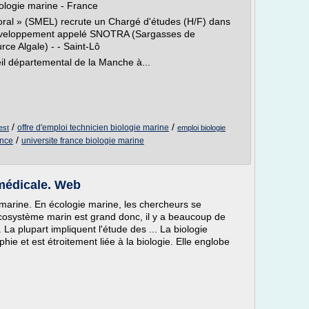
biologie marine - France
ttoral » (SMEL) recrute un Chargé d'études (H/F) dans
 développement appelé SNOTRA (Sargasses de
ce Algale) - - Saint-Lô
il départemental de la Manche à...
/
/
offre d'emploi technicien biologie marine
est
emploi biologie
/
ance
universite france biologie marine
médicale. Web
e marine. En écologie marine, les chercheurs se
'écosystème marin est grand donc, il y a beaucoup de
La plupart impliquent l'étude des ... La biologie
ie et est étroitement liée à la biologie. Elle englobe