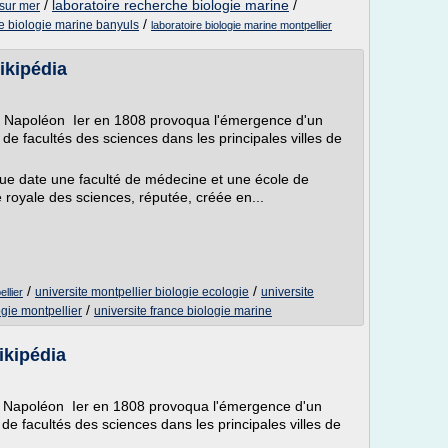
/
laboratoire recherche biologie marine
/
 sur mer
/
re biologie marine banyuls
laboratoire biologie marine montpellier
ikipédia
par Napoléon Ier en 1808 provoqua l'émergence d'un
 de facultés des sciences dans les principales villes de
ngue date une faculté de médecine et une école de
royale des sciences, réputée, créée en...
/
/
universite montpellier biologie ecologie
universite
llier
/
ogie montpellier
universite france biologie marine
ikipédia
par Napoléon Ier en 1808 provoqua l'émergence d'un
 de facultés des sciences dans les principales villes de