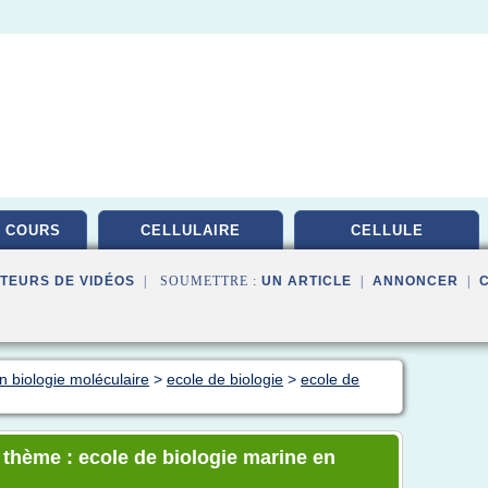
 COURS
CELLULAIRE
CELLULE
TEURS DE VIDÉOS
| SOUMETTRE :
UN ARTICLE
|
ANNONCER
|
n biologie moléculaire
>
ecole de biologie
>
ecole de
e thème : ecole de biologie marine en