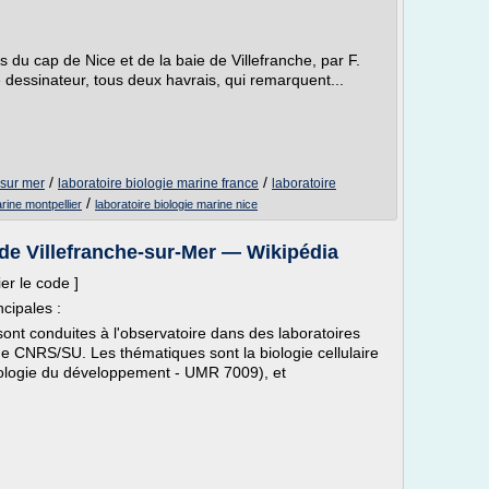
 du cap de Nice et de la baie de Villefranche, par F.
e dessinateur, tous deux havrais, qui remarquent...
/
/
 sur mer
laboratoire biologie marine france
laboratoire
/
arine montpellier
laboratoire biologie marine nice
de Villefranche-sur-Mer — Wikipédia
ier le code ]
ncipales :
sont conduites à l'observatoire dans des laboratoires
he CNRS/SU. Les thématiques sont la biologie cellulaire
iologie du développement - UMR 7009), et