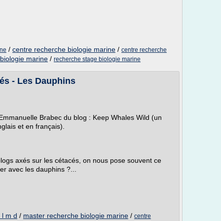
/
centre recherche biologie marine
/
ine
centre recherche
biologie marine
/
recherche stage biologie marine
cés - Les Dauphins
 par Emmanuelle Brabec du blog : Keep Whales Wild (un
nglais et en français).
blogs axés sur les cétacés, on nous pose souvent ce
er avec les dauphins ?...
 l m d
/
master recherche biologie marine
/
centre