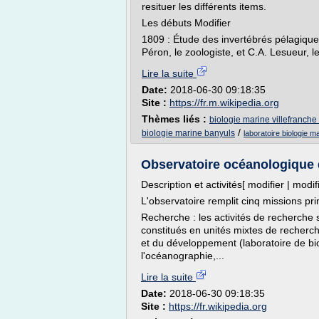
resituer les différents items.
Les débuts Modifier
1809 : Étude des invertébrés pélagiques
Péron, le zoologiste, et C.A. Lesueur, l
Lire la suite
Date:
2018-06-30 09:18:35
Site :
https://fr.m.wikipedia.org
Thèmes liés :
biologie marine villefranche
/
biologie marine banyuls
laboratoire biologie m
Observatoire océanologique 
Description et activités[ modifier | modif
L'observatoire remplit cinq missions pri
Recherche : les activités de recherche 
constitués en unités mixtes de recherc
et du développement (laboratoire de b
l'océanographie,...
Lire la suite
Date:
2018-06-30 09:18:35
Site :
https://fr.wikipedia.org