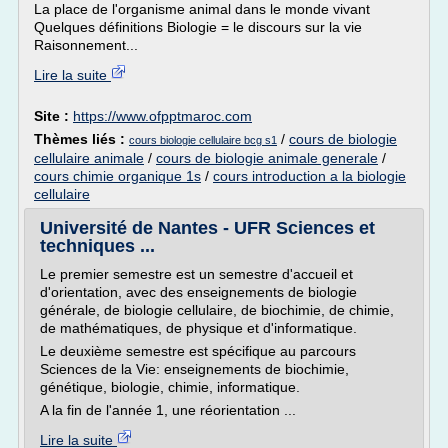
La place de l'organisme animal dans le monde vivant
Quelques définitions Biologie = le discours sur la vie
Raisonnement...
Lire la suite
Site :
https://www.ofpptmaroc.com
Thèmes liés :
/
cours de biologie
cours biologie cellulaire bcg s1
cellulaire animale
/
cours de biologie animale generale
/
cours chimie organique 1s
/
cours introduction a la biologie
cellulaire
Université de Nantes - UFR Sciences et
techniques ...
Le premier semestre est un semestre d'accueil et
d'orientation, avec des enseignements de biologie
générale, de biologie cellulaire, de biochimie, de chimie,
de mathématiques, de physique et d'informatique.
Le deuxième semestre est spécifique au parcours
Sciences de la Vie: enseignements de biochimie,
génétique, biologie, chimie, informatique.
A la fin de l'année 1, une réorientation ...
Lire la suite