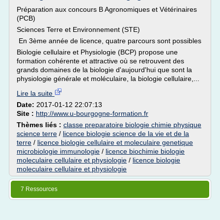
Préparation aux concours B Agronomiques et Vétérinaires
(PCB)
Sciences Terre et Environnement (STE)
En 3ème année de licence, quatre parcours sont possibles
Biologie cellulaire et Physiologie (BCP) propose une
formation cohérente et attractive où se retrouvent des
grands domaines de la biologie d'aujourd'hui que sont la
physiologie générale et moléculaire, la biologie cellulaire,...
Lire la suite
Date:
2017-01-12 22:07:13
Site :
http://www.u-bourgogne-formation.fr
Thèmes liés :
classe preparatoire biologie chimie physique
science terre
/
licence biologie science de la vie et de la
terre
/
licence biologie cellulaire et moleculaire genetique
microbiologie immunologie
/
licence biochimie biologie
moleculaire cellulaire et physiologie
/
licence biologie
moleculaire cellulaire et physiologie
7 Ressources