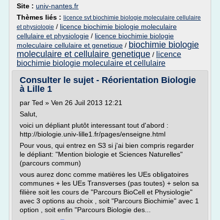
Site :
univ-nantes.fr
Thèmes liés :
licence svt biochimie biologie moleculaire cellulaire
/
licence biochimie biologie moleculaire
et physiologie
cellulaire et physiologie
/
licence biochimie biologie
biochimie biologie
moleculaire cellulaire et genetique
/
moleculaire et cellulaire genetique
licence
/
biochimie biologie moleculaire et cellulaire
Consulter le sujet - Réorientation Biologie
à Lille 1
par Ted » Ven 26 Juil 2013 12:21
Salut,
voici un dépliant plutôt interessant tout d'abord :
http://biologie.univ-lille1.fr/pages/enseigne.html
Pour vous, qui entrez en S3 si j'ai bien compris regarder
le dépliant: "Mention biologie et Sciences Naturelles"
(parcours commun)
vous aurez donc comme matières les UEs obligatoires
communes + les UEs Transverses (pas toutes) + selon sa
filière soit les cours de "Parcours BioCell et Physiologie"
avec 3 options au choix , soit "Parcours Biochimie" avec 1
option , soit enfin "Parcours Biologie des...