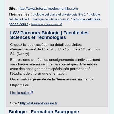
Site :
http://www.tutorat-medecine-lille.com
Thèmes liés :
/
biologie cellulaire et physiologie lille 1
biologie
/
/
biologie cellulaire
cellulaire lille 1
biologie cellulaire cours s1
paces cours
/
biologie animale cours s1
LSV Parcours Biologie | Faculté des
Sciences et Technologies
Cliquez ici pour accéder au détail des Unités
d'enseignement de L1 - S1 , L1 - S2 , L2 - S3 , et L2 -
S4 (Nancy)
En troisième année, les enseignements s'individualisent
sur chaque site au sein de parcours-types différenciés
avec des enseignements spécialisés permettant à
l'étudiant de choisir une orientation.
Organisation générale de la 3ème annee sur nancy
Objectifs du...
Lire la suite
Site :
http://fst.univ-lorraine.fr
Biologie - Formation Bourgogne