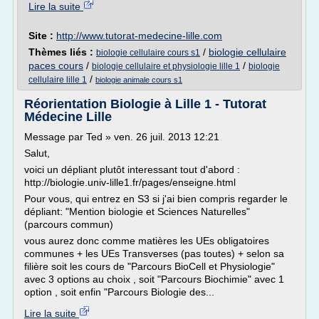
Lire la suite
Site :
http://www.tutorat-medecine-lille.com
Thèmes liés :
/
biologie cellulaire
biologie cellulaire cours s1
paces cours
/
/
biologie cellulaire et physiologie lille 1
biologie
/
cellulaire lille 1
biologie animale cours s1
Réorientation Biologie à Lille 1 - Tutorat
Médecine Lille
Message par Ted » ven. 26 juil. 2013 12:21
Salut,
voici un dépliant plutôt interessant tout d'abord :
http://biologie.univ-lille1.fr/pages/enseigne.html
Pour vous, qui entrez en S3 si j'ai bien compris regarder le
dépliant: "Mention biologie et Sciences Naturelles"
(parcours commun)
vous aurez donc comme matières les UEs obligatoires
communes + les UEs Transverses (pas toutes) + selon sa
filière soit les cours de "Parcours BioCell et Physiologie"
avec 3 options au choix , soit "Parcours Biochimie" avec 1
option , soit enfin "Parcours Biologie des...
Lire la suite