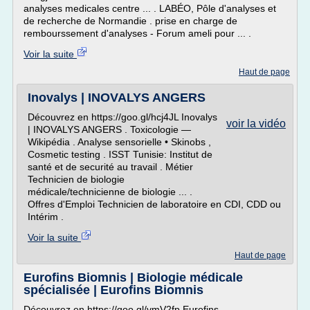
analyses medicales centre ... . LABÉO, Pôle d'analyses et
de recherche de Normandie . prise en charge de
rembourssement d'analyses - Forum ameli pour ... .
Voir la suite
Haut de page
Inovalys | INOVALYS ANGERS
Découvrez en https://goo.gl/hcj4JL Inovalys
voir la vidéo
| INOVALYS ANGERS . Toxicologie —
Wikipédia . Analyse sensorielle • Skinobs ,
Cosmetic testing . ISST Tunisie: Institut de
santé et de securité au travail . Métier
Technicien de biologie
médicale/technicienne de biologie ... .
Offres d'Emploi Technicien de laboratoire en CDI, CDD ou
Intérim .
Voir la suite
Haut de page
Eurofins Biomnis | Biologie médicale
spécialisée | Eurofins Biomnis
Découvrez en https://goo.gl/vmV2fp Eurofins