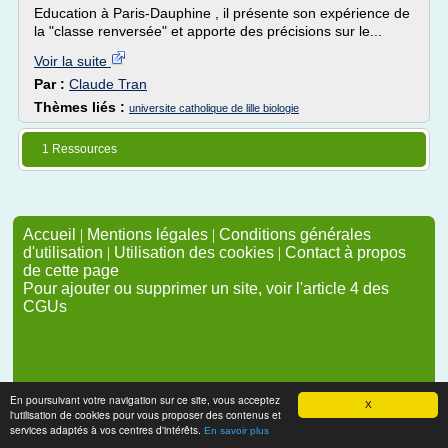
Education à Paris-Dauphine , il présente son expérience de
la "classe renversée" et apporte des précisions sur le...
Voir la suite
Par :
Claude Tran
Thèmes liés :
universite catholique de lille biologie
1 Ressources
Accueil
|
Mentions légales
|
Conditions générales
d'utilisation
|
Utilisation des cookies
|
Contact à propos
de cette page
Pour ajouter ou supprimer un site, voir l'article 4 des
CGUs
En poursuivant votre navigation sur ce site, vous acceptez
X
l'utilisation de cookies pour vous proposer des contenus et
services adaptés à vos centres d'intérêts.
En savoir plus