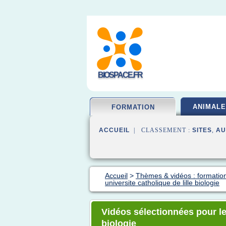
BIOSPACE.FR
ANIMALE
FORMATION
ACCUEIL
| CLASSEMENT :
SITES
,
AU
Accueil
>
Thèmes & vidéos : formation
universite catholique de lille biologie
Vidéos sélectionnées pour le 
biologie