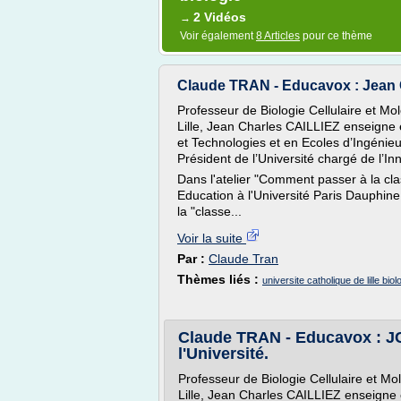
2 Vidéos
→
Voir également
8 Articles
pour ce thème
Claude TRAN - Educavox : Jean
Professeur de Biologie Cellulaire et Mol
Lille, Jean Charles CAILLIEZ enseigne
et Technologies et en Ecoles d’Ingénieurs
Président de l’Université chargé de l’I
Dans l'atelier "Comment passer à la cl
Education à l'Université Paris Dauphine 
la "classe...
Voir la suite
Par :
Claude Tran
Thèmes liés :
universite catholique de lille biol
Claude TRAN - Educavox : JC
l'Université.
Professeur de Biologie Cellulaire et Mol
Lille, Jean Charles CAILLIEZ enseigne