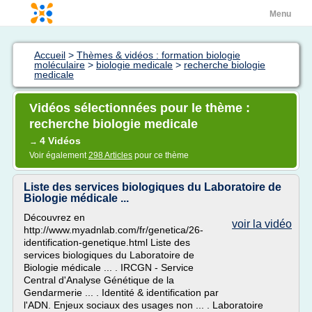
Menu
Accueil
>
Thèmes & vidéos : formation biologie
moléculaire
>
biologie medicale
>
recherche biologie
medicale
Vidéos sélectionnées pour le thème :
recherche biologie medicale
4 Vidéos
→
Voir également
298 Articles
pour ce thème
Liste des services biologiques du Laboratoire de
Biologie médicale ...
Découvrez en
voir la vidéo
http://www.myadnlab.com/fr/genetica/26-
identification-genetique.html Liste des
services biologiques du Laboratoire de
Biologie médicale ... . IRCGN - Service
Central d'Analyse Génétique de la
Gendarmerie ... . Identité & identification par
l'ADN. Enjeux sociaux des usages non ... . Laboratoire