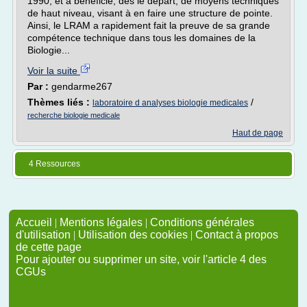
1990, et a bénéficié, dès le départ, de moyens techniques
de haut niveau, visant à en faire une structure de pointe.
Ainsi, le LRAM a rapidement fait la preuve de sa grande
compétence technique dans tous les domaines de la
Biologie...
Voir la suite
Par :
gendarme267
Thèmes liés :
/
laboratoire d analyses biologie medicales
recherche biologie medicale
Haut de page
4 Ressources
Accueil
|
Mentions légales
|
Conditions générales
d'utilisation
|
Utilisation des cookies
|
Contact à propos
de cette page
Pour ajouter ou supprimer un site, voir l'article 4 des
CGUs