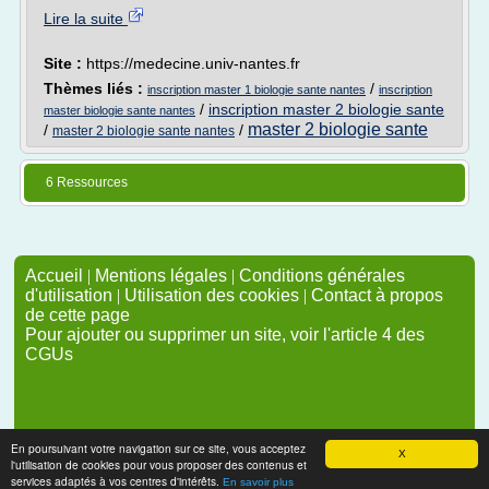
Lire la suite
Site :
https://medecine.univ-nantes.fr
Thèmes liés :
/
inscription master 1 biologie sante nantes
inscription
/
inscription master 2 biologie sante
master biologie sante nantes
master 2 biologie sante
/
/
master 2 biologie sante nantes
6 Ressources
Accueil
|
Mentions légales
|
Conditions générales
d'utilisation
|
Utilisation des cookies
|
Contact à propos
de cette page
Pour ajouter ou supprimer un site, voir l'article 4 des
CGUs
En poursuivant votre navigation sur ce site, vous acceptez
X
l'utilisation de cookies pour vous proposer des contenus et
services adaptés à vos centres d'intérêts.
En savoir plus