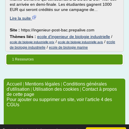
est arrivée en demi-finale. Les étudiantes gagnent 1000
EUR qui seront crédités sur une campagne de...
Lire la suite
Site :
https://ingenieur-post-bac.prepalive.com
Thèmes liés :
ecole d'ingenieur de biologie industrielle
/
/
/
ecole
ecole de biologie industrielle prix
ecole de biologie industrielle avis
/
de biologie industrielle
ecole de biologie marine
1 Ressources
Accueil
|
Mentions légales
|
Conditions générales
d'utilisation
|
Utilisation des cookies
|
Contact à propos
de cette page
Pour ajouter ou supprimer un site, voir l'article 4 des
CGUs