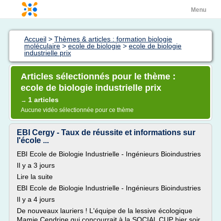
Menu
Accueil
>
Thèmes & articles : formation biologie
moléculaire
>
ecole de biologie
>
ecole de biologie
industrielle prix
Articles sélectionnés pour le thème :
ecole de biologie industrielle prix
1 articles
→
Aucune vidéo sélectionnée pour ce thème
EBI Cergy - Taux de réussite et informations sur
l'école ...
EBI Ecole de Biologie Industrielle - Ingénieurs Bioindustries
Il y a 3 jours
Lire la suite
EBI Ecole de Biologie Industrielle - Ingénieurs Bioindustries
Il y a 4 jours
De nouveaux lauriers ! L'équipe de la lessive écologique
Mamie Cendrine qui concourrait à la SOCIAL CUP hier soir