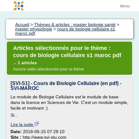
Menu
Accueil
>
Thèmes & articles : master biologie santé
>
master physiologie
>
cours de biologie cellulaire s1
maroc pdf
Articles sélectionnés pour le thème :
cours de biologie cellulaire s1 maroc pdf
1 articles
→
Aucune vidéo sélectionnée pour ce thème
[SVI-S1] - Cours de Biologie Cellulaire (en pdf) -
SVI-MAROC
Le module de Biologie Cellulaire est le module de base
dans la licence en Sciences de Vie. C'est un module simple,
facile et motivant :) .
Si...
Lire la suite
Date:
2018-06-15 07:28:10
Site :
http://www.svi-stu.com