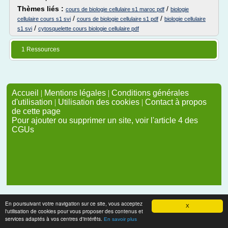
Thèmes liés :
/
cours de biologie cellulaire s1 maroc pdf
biologie
/
/
cellulaire cours s1 svi
cours de biologie cellulaire s1 pdf
biologie cellulaire
/
s1 svi
cytosquelette cours biologie cellulaire pdf
1 Ressources
Accueil
|
Mentions légales
|
Conditions générales
d'utilisation
|
Utilisation des cookies
|
Contact à propos
de cette page
Pour ajouter ou supprimer un site, voir l'article 4 des
CGUs
En poursuivant votre navigation sur ce site, vous acceptez
X
l'utilisation de cookies pour vous proposer des contenus et
services adaptés à vos centres d'intérêts.
En savoir plus