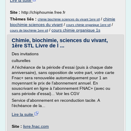
Lire la suite
Site :
http://chiphoumie.free.fr
Thèmes liés :
/
chimie
chimie biochimie sciences du vivant 1ere stl
biochimie sciences du vivant
/
/
cours chimie organique 1ere stl
/
cours chimie organique 1s
cours de biochimie 1ere stl
Chimie, biochimie, sciences du vivant,
1ère STL Livre de l ...
Des invitations
culturelles
A l'échéance de la période d'essai (puis à chaque date
anniversaire), sans opposition de votre part, votre carte
Fnac+ sera renouvelée automatiquement pour 1 an
moyennant le prix de l'abonnement annuel. En
souscrivant en ligne à l'abonnement FNAC+ (avec ou
sans période d'essai)... Voir les CGV
Service d'abonnement en reconduction tacite. A
l'échéance de la...
Lire la suite
Site :
livre.fnac.com