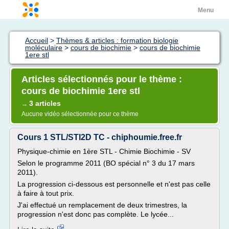
Menu
Accueil
>
Thèmes & articles : formation biologie
moléculaire
>
cours de biochimie
>
cours de biochimie
1ere stl
Articles sélectionnés pour le thème :
cours de biochimie 1ere stl
3 articles
→
Aucune vidéo sélectionnée pour ce thème
Cours 1 STL/STI2D TC - chiphoumie.free.fr
Physique-chimie en 1ère STL - Chimie Biochimie - SV
Selon le programme 2011 (BO spécial n° 3 du 17 mars
2011).
La progression ci-dessous est personnelle et n'est pas celle
à faire à tout prix.
J'ai effectué un remplacement de deux trimestres, la
progression n'est donc pas complète. Le lycée...