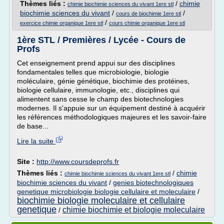
Thèmes liés :
/
chimie
chimie biochimie sciences du vivant 1ere stl
biochimie sciences du vivant
/
/
cours de biochimie 1ere stl
/
exercice chimie organique 1ere stl
cours chimie organique 1ere stl
1ère STL / Premières / Lycée - Cours de
Profs
Cet enseignement prend appui sur des disciplines
fondamentales telles que microbiologie, biologie
moléculaire, génie génétique, biochimie des protéines,
biologie cellulaire, immunologie, etc., disciplines qui
alimentent sans cesse le champ des biotechnologies
modernes. Il s'appuie sur un équipement destiné à acquérir
les références méthodologiques majeures et les savoir-faire
de base...
Lire la suite
Site :
http://www.coursdeprofs.fr
Thèmes liés :
/
chimie
chimie biochimie sciences du vivant 1ere stl
biochimie sciences du vivant
/
genies biotechnologiques
genetique microbiologie biologie cellulaire et moleculaire
/
biochimie biologie moleculaire et cellulaire
genetique
chimie biochimie et biologie moleculaire
/