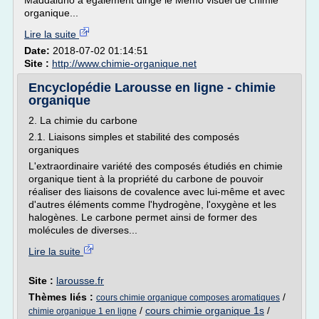
Maddaluno a également dirigé le Mémo visuel de chimie
organique...
Lire la suite
Date:
2018-07-02 01:14:51
Site :
http://www.chimie-organique.net
Encyclopédie Larousse en ligne - chimie
organique
2. La chimie du carbone
2.1. Liaisons simples et stabilité des composés
organiques
L'extraordinaire variété des composés étudiés en chimie
organique tient à la propriété du carbone de pouvoir
réaliser des liaisons de covalence avec lui-même et avec
d'autres éléments comme l'hydrogène, l'oxygène et les
halogènes. Le carbone permet ainsi de former des
molécules de diverses...
Lire la suite
Site :
larousse.fr
Thèmes liés :
/
cours chimie organique composes aromatiques
/
cours chimie organique 1s
/
chimie organique 1 en ligne