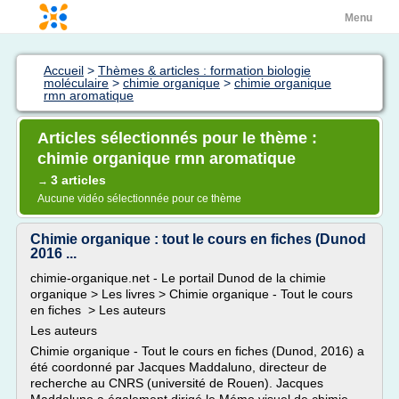
Menu
Accueil
>
Thèmes & articles : formation biologie
moléculaire
>
chimie organique
>
chimie organique
rmn aromatique
Articles sélectionnés pour le thème :
chimie organique rmn aromatique
3 articles
→
Aucune vidéo sélectionnée pour ce thème
Chimie organique : tout le cours en fiches (Dunod
2016 ...
chimie-organique.net - Le portail Dunod de la chimie
organique > Les livres > Chimie organique - Tout le cours
en fiches > Les auteurs
Les auteurs
Chimie organique - Tout le cours en fiches (Dunod, 2016) a
été coordonné par Jacques Maddaluno, directeur de
recherche au CNRS (université de Rouen). Jacques