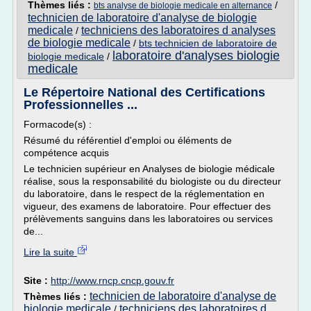
Thèmes liés :
/
bts analyse de biologie medicale en alternance
technicien de laboratoire d'analyse de biologie
medicale
techniciens des laboratoires d analyses
/
de biologie medicale
/
bts technicien de laboratoire de
laboratoire d'analyses biologie
biologie medicale
/
medicale
Le Répertoire National des Certifications
Professionnelles ...
Formacode(s) :
Résumé du référentiel d'emploi ou éléments de
compétence acquis
Le technicien supérieur en Analyses de biologie médicale
réalise, sous la responsabilité du biologiste ou du directeur
du laboratoire, dans le respect de la réglementation en
vigueur, des examens de laboratoire. Pour effectuer des
prélèvements sanguins dans les laboratoires ou services
de...
Lire la suite
Site :
http://www.rncp.cncp.gouv.fr
technicien de laboratoire d'analyse de
Thèmes liés :
biologie medicale
techniciens des laboratoires d
/