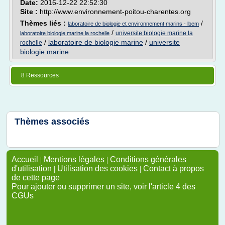
Date:
2016-12-22 22:52:30
Site :
http://www.environnement-poitou-charentes.org
Thèmes liés :
/
laboratoire de biologie et environnement marins - lbem
/
universite biologie marine la
laboratoire biologie marine la rochelle
/
laboratoire de biologie marine
/
universite
rochelle
biologie marine
8 Ressources
Thèmes associés
Accueil
|
Mentions légales
|
Conditions générales
d'utilisation
|
Utilisation des cookies
|
Contact à propos
de cette page
Pour ajouter ou supprimer un site, voir l'article 4 des
CGUs