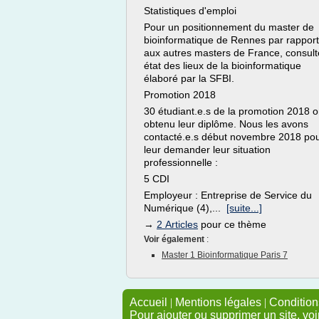
Statistiques d'emploi
Pour un positionnement du master de
bioinformatique de Rennes par rapport
aux autres masters de France, consulte
état des lieux de la bioinformatique
élaboré par la SFBI.
Promotion 2018
30 étudiant.e.s de la promotion 2018 o
obtenu leur diplôme. Nous les avons
contacté.e.s début novembre 2018 po
leur demander leur situation
professionnelle :
5 CDI
Employeur : Entreprise de Service du
Numérique (4),...
[suite...]
→
2 Articles
pour ce thème
Voir également
:
Master 1 Bioinformatique Paris 7
Accueil
|
Mentions légales
|
Conditions
Pour ajouter ou supprimer un site, voi