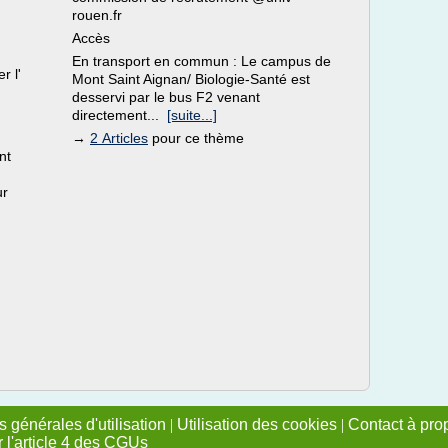
rouen.fr
Accès
En transport en commun : Le campus de
r l'
Mont Saint Aignan/ Biologie-Santé est
desservi par le bus F2 venant
directement...
[suite...]
→
2 Articles
pour ce thème
nt
ur
 générales d'utilisation
|
Utilisation des cookies
|
Contact à pro
r l'article 4 des CGUs