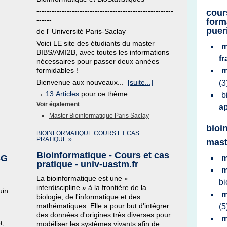
------------------------------------------------------
cour
------
form
puer
de l' Université Paris-Saclay
Voici LE site des étudiants du master
m
BIBS/AMI2B, avec toutes les informations
f
nécessaires pour passer deux années
formidables !
m
Bienvenue aux nouveaux...
[suite...]
(3
→
13 Articles
pour ce thème
b
Voir également
:
a
Master Bioinformatique Paris Saclay
bioi
BIOINFORMATIQUE COURS ET CAS
PRATIQUE »
mast
Bioinformatique - Cours et cas
SG
m
pratique - univ-uastm.fr
m
La bioinformatique est une «
bi
interdiscipline » à la frontière de la
uin
m
biologie, de l'informatique et des
mathématiques. Elle a pour but d'intégrer
(5
des données d'origines très diverses pour
m
t,
modéliser les systèmes vivants afin de