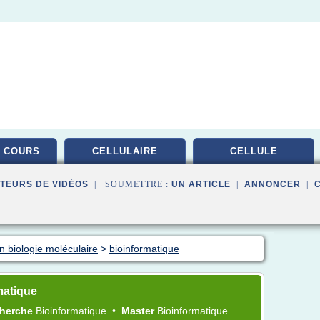
 COURS
CELLULAIRE
CELLULE
TEURS DE VIDÉOS
| SOUMETTRE :
UN ARTICLE
|
ANNONCER
|
n biologie moléculaire
>
bioinformatique
matique
cherche
Bioinformatique
•
Master
Bioinformatique