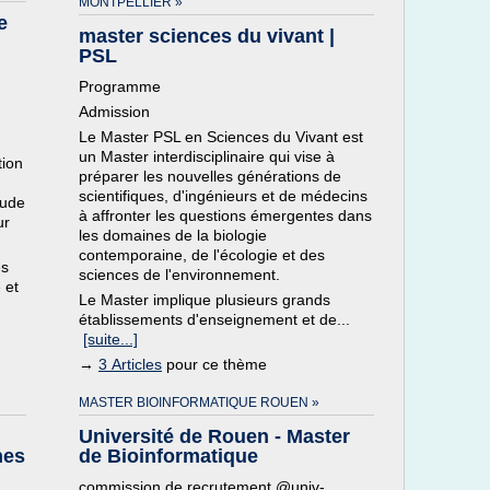
MONTPELLIER »
e
master sciences du vivant |
PSL
Programme
Admission
Le Master PSL en Sciences du Vivant est
un Master interdisciplinaire qui vise à
tion
préparer les nouvelles générations de
scientifiques, d'ingénieurs et de médecins
tude
à affronter les questions émergentes dans
ur
les domaines de la biologie
contemporaine, de l'écologie et des
es
sciences de l'environnement.
 et
Le Master implique plusieurs grands
établissements d'enseignement et de...
[suite...]
→
3 Articles
pour ce thème
MASTER BIOINFORMATIQUE ROUEN »
Université de Rouen - Master
nes
de Bioinformatique
commission de recrutement @univ-