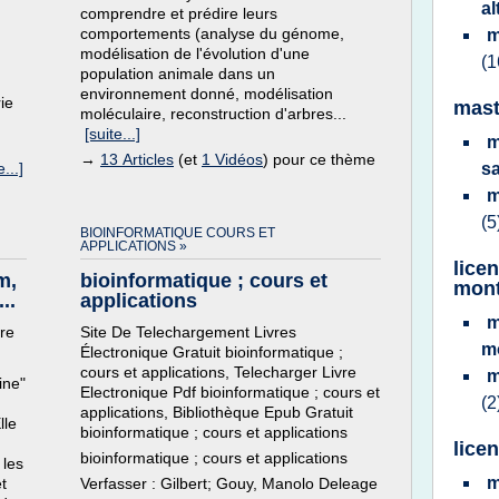
a
comprendre et prédire leurs
comportements (analyse du génome,
m
modélisation de l'évolution d'une
(1
population animale dans un
environnement donné, modélisation
ie
mast
moléculaire, reconstruction d'arbres...
[suite...]
m
→
13 Articles
(et
1 Vidéos
) pour ce thème
e...]
s
m
(5
BIOINFORMATIQUE COURS ET
APPLICATIONS »
lice
m,
bioinformatique ; cours et
mont
..
applications
m
vre
Site De Telechargement Livres
m
Électronique Gratuit bioinformatique ;
cours et applications, Telecharger Livre
m
ine"
Electronique Pdf bioinformatique ; cours et
(2
applications, Bibliothèque Epub Gratuit
lle
bioinformatique ; cours et applications
lice
bioinformatique ; cours et applications
 les
m
t
Verfasser : Gilbert; Gouy, Manolo Deleage