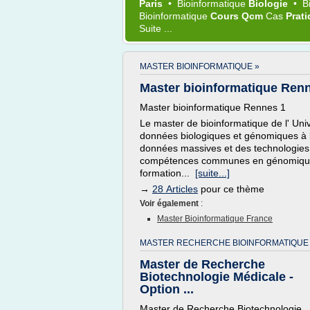
Paris
•
Bioinformatique
Biologie
•
B
Bioinformatique
Cours Qcm
Cas
Prat
Suite ...
MASTER BIOINFORMATIQUE »
Master bioinformatique Ren
Master bioinformatique Rennes 1
Le master de bioinformatique de l' Un
données biologiques et génomiques à l'
données massives et des technologies d
compétences communes en génomique e
formation...
[suite...]
→
28 Articles
pour ce thème
Voir également
:
Master Bioinformatique France
MASTER RECHERCHE BIOINFORMATIQUE
Master de Recherche
Biotechnologie Médicale -
Option ...
Master de Recherche Biotechnologie