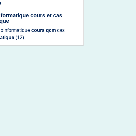
)
nformatique cours et cas
ique
ioinformatique
cours qcm
cas
ratique
(12)