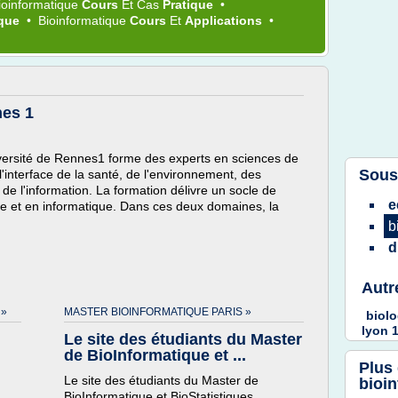
ioinformatique
Cours
Et Cas
Pratique
•
ique
•
Bioinformatique
Cours
Et
Applications
•
nes 1
iversité de Rennes1 forme des experts en sciences de
Sous
interface de la santé, de l'environnement, des
e l'information. La formation délivre un socle de
e
t en informatique. Dans ces deux domaines, la
b
d
Autr
 »
MASTER BIOINFORMATIQUE PARIS »
biol
lyon 
Le site des étudiants du Master
de BioInformatique et ...
Plus
Le site des étudiants du Master de
bioi
BioInformatique et BioStatistiques