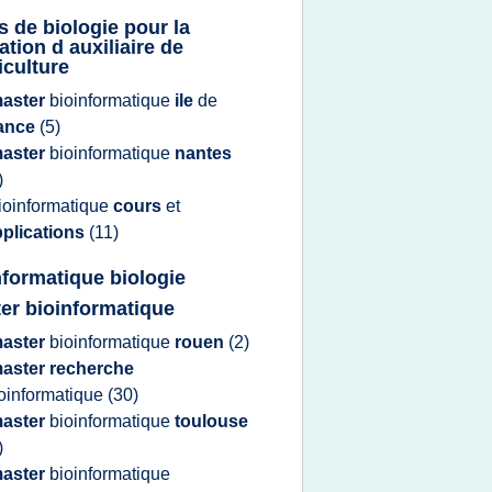
s de biologie pour la
ation d auxiliaire de
iculture
aster
bioinformatique
ile
de
rance
(5)
aster
bioinformatique
nantes
)
ioinformatique
cours
et
pplications
(11)
nformatique biologie
er bioinformatique
aster
bioinformatique
rouen
(2)
aster recherche
oinformatique
(30)
aster
bioinformatique
toulouse
)
aster
bioinformatique