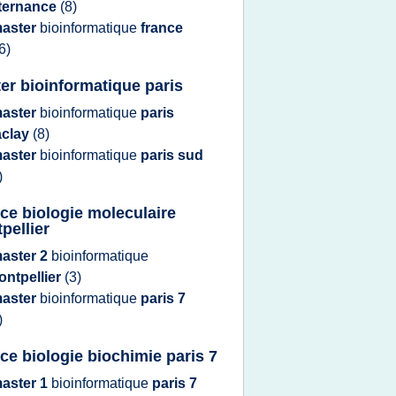
lternance
(8)
aster
bioinformatique
france
6)
er bioinformatique paris
aster
bioinformatique
paris
aclay
(8)
aster
bioinformatique
paris sud
)
nce biologie moleculaire
pellier
aster 2
bioinformatique
ontpellier
(3)
aster
bioinformatique
paris 7
)
nce biologie biochimie paris 7
aster 1
bioinformatique
paris 7