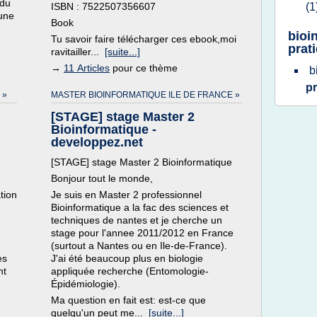
 du
ISBN : 7522507356607
(1
'une
Book
bioi
Tu savoir faire télécharger ces ebook,moi
prat
ravitailler...
[suite...]
→
11 Articles
pour ce thème
b
p
 »
MASTER BIOINFORMATIQUE ILE DE FRANCE »
[STAGE] stage Master 2
Bioinformatique -
developpez.net
[STAGE] stage Master 2 Bioinformatique
Bonjour tout le monde,
tion
Je suis en Master 2 professionnel
Bioinformatique a la fac des sciences et
techniques de nantes et je cherche un
stage pour l'annee 2011/2012 en France
(surtout a Nantes ou en Ile-de-France).
es
J'ai été beaucoup plus en biologie
nt
appliquée recherche (Entomologie-
Épidémiologie).
Ma question en fait est: est-ce que
quelqu'un peut me...
[suite...]