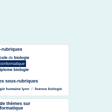
-rubriques
cole
de
biologie
ioinformatique
iplome biologie
es sous-rubriques
ogie humaine lyon
/
licence biologie
1
 de thèmes sur
nformatique