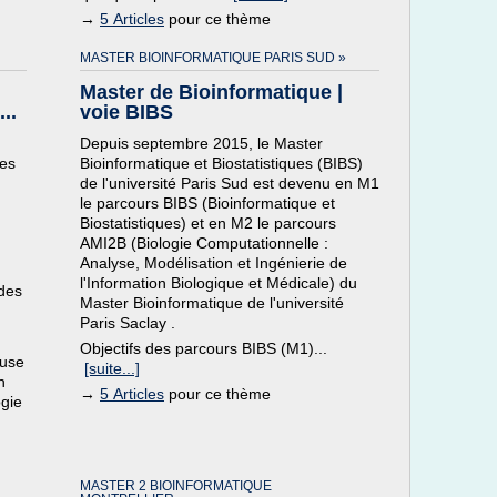
→
5 Articles
pour ce thème
MASTER BIOINFORMATIQUE PARIS SUD »
Master de Bioinformatique |
..
voie BIBS
Depuis septembre 2015, le Master
mes
Bioinformatique et Biostatistiques (BIBS)
de l'université Paris Sud est devenu en M1
le parcours BIBS (Bioinformatique et
Biostatistiques) et en M2 le parcours
AMI2B (Biologie Computationnelle :
Analyse, Modélisation et Ingénierie de
l'Information Biologique et Médicale) du
 des
Master Bioinformatique de l'université
Paris Saclay .
Objectifs des parcours BIBS (M1)...
ouse
[suite...]
n
→
5 Articles
pour ce thème
ogie
MASTER 2 BIOINFORMATIQUE