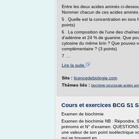
Entre les deux acides aminés ci-dessous
Nommer chacun de ces acides aminés. 
5 . Quelle est la concentration en ions 
points)
6 . La composition de l'une des chaîn
d'adénine et 24 % de guanine. Que pou
cytosine du même brin ? Que pouvez-vo
complémentaire ? (3 points)
7 ....
Lire la suite
Site :
licencedebiologie.com
Thèmes liés :
biochimie structurale acides a
Cours et exercices BCG S1 S2
Examen de biochimie
Examen de biochimie NB : Répondre, SV
prénoms et N° d'examen. QUESTIONS 1°
une valeur de son point isoélectrique v
qui se trouvent en ...