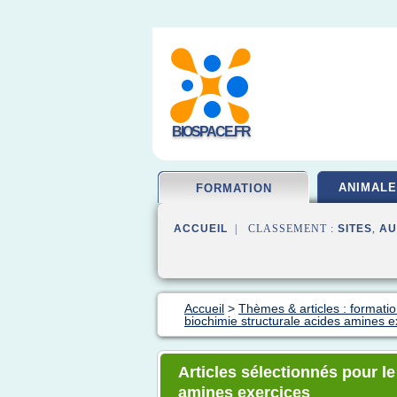
BIOSPACE.FR
ANIMALE
FORMATION
ACCUEIL
| CLASSEMENT :
SITES
,
AU
Accueil
>
Thèmes & articles : formatio
biochimie structurale acides amines e
Articles sélectionnés pour le
amines exercices