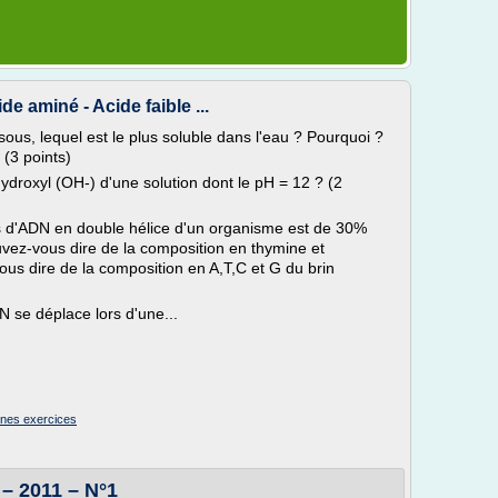
de aminé - Acide faible ...
sous, lequel est le plus soluble dans l'eau ? Pourquoi ?
(3 points)
hydroxyl (OH-) d'une solution dont le pH = 12 ? (2
es d'ADN en double hélice d'un organisme est de 30%
vez-vous dire de la composition en thymine et
s dire de la composition en A,T,C et G du brin
 se déplace lors d'une...
ines exercices
 – 2011 – N°1