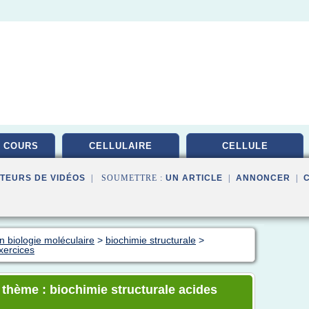
 COURS
CELLULAIRE
CELLULE
TEURS DE VIDÉOS
| SOUMETTRE :
UN ARTICLE
|
ANNONCER
|
n biologie moléculaire
>
biochimie structurale
>
xercices
 thème : biochimie structurale acides