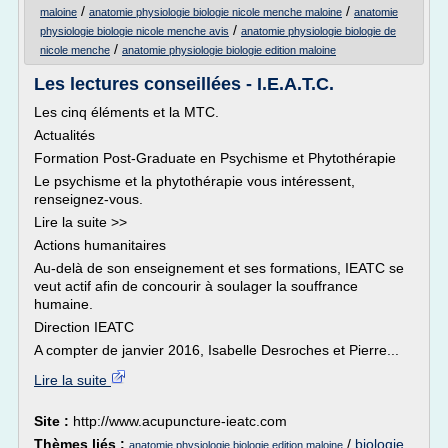
/
/
maloine
anatomie physiologie biologie nicole menche maloine
anatomie
/
physiologie biologie nicole menche avis
anatomie physiologie biologie de
/
nicole menche
anatomie physiologie biologie edition maloine
Les lectures conseillées - I.E.A.T.C.
Les cinq éléments et la MTC.
Actualités
Formation Post-Graduate en Psychisme et Phytothérapie
Le psychisme et la phytothérapie vous intéressent,
renseignez-vous.
Lire la suite >>
Actions humanitaires
Au-delà de son enseignement et ses formations, IEATC se
veut actif afin de concourir à soulager la souffrance
humaine.
Direction IEATC
A compter de janvier 2016, Isabelle Desroches et Pierre...
Lire la suite
Site :
http://www.acupuncture-ieatc.com
Thèmes liés :
/
biologie
anatomie physiologie biologie edition maloine