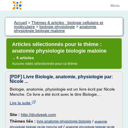
Menu
Accueil
>
Thèmes & articles : biologie cellulaire et
moléculaire
>
biologie physiologie
>
anatomie
physiologie biologie maloine
Articles sélectionnés pour le thème :
anatomie physiologie biologie maloine
4 articles
→
Aucune vidéo sélectionnée pour ce thème
[PDF] Livre Biologie, anatomie, physiologie par:
Nicole ...
Biologie, anatomie, physiologie est un livre écrit par Nicole
Menche. Ce livre a été écrit avec le titre Biologie,...
Lire la suite
Site :
http://dcolveek.com
Thèmes liés :
/
livre anatomie physiologie biologie
anatomie
/
physiologie biologie nicole menche pdf
anatomie physiologie biologie nicole