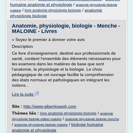
humaine anatomie et physiologie
/
anatomie physiologie biologie
/
/
anatomie
livre anatomie physiologie biologie
maloine
physiologie biologie
Anatomie, physiologie, biologie - Menche -
MALOINE - Livres
» Soyez le premier à donner votre avis
Description
Ce livre d'enseignement, destiné aux professionnels de
santé, contient l'ensemble des éléments nécessaires pour
les examens dans les matières de base que sont
l'anatomie, la physiologie et la biologie. Le choix
pédagogique de cet ouvrage facilite la compréhension
des états normaux et pathologiques en intégrant les
notions...
Lire la suite
Site :
http://www.gibertjoseph.com
Thèmes liés :
/
livre anatomie physiologie biologie
anatomie
/
physiologie biologie edition maloine
anatomie physiologie biologie menche
/
/
biologie humaine
anatomie physiologie biologie maloine
anatomie et physiologie