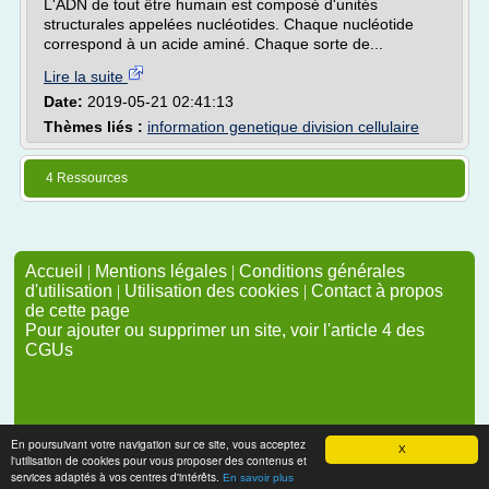
L'ADN de tout être humain est composé d'unités
structurales appelées nucléotides. Chaque nucléotide
correspond à un acide aminé. Chaque sorte de...
Lire la suite
Date:
2019-05-21 02:41:13
Thèmes liés :
information genetique division cellulaire
4 Ressources
Accueil
|
Mentions légales
|
Conditions générales
d'utilisation
|
Utilisation des cookies
|
Contact à propos
de cette page
Pour ajouter ou supprimer un site, voir l'article 4 des
CGUs
En poursuivant votre navigation sur ce site, vous acceptez
X
l'utilisation de cookies pour vous proposer des contenus et
services adaptés à vos centres d'intérêts.
En savoir plus