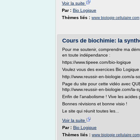
Voir la suite
Par :
Bio Logique
Thèmes liés :
www biologie cellulaire com
Cours de biochimie: la synth
Pour me soutenir, comprendre ma démar
en toute indépendance :
https://www.tipeee.com/bio-logique
Voulez vous des exercices Bio Logique ?
http://www.reussir-en-biologie.com/a-s
Page du site pour cette vidéo avec 
http://www.reussir-en-biologie.com/la-
Enfin de l'anabolisme ! Vive les acides g
Bonnes révisions et bonne visio !
Le site qui réunit toutes les...
Voir la suite
Par :
Bio Logique
Thèmes liés :
www biologie cellulaire com