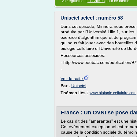
Voir également
21 Articles
pour ce thème
Unisciel select : numéro 58
Dans cet épisode, Mirindra nous présen
produite par l'Université Lille 1, sur le
exercice d'algorithmique et de programm
qui nous fait jouer avec des bouteilles
biologie cellulaire d l'Université de Bo
Ressources associées:
- http://www.beebac.com/publication/979
-...
Voir la suite
Par :
Unisciel
Thèmes liés :
www biologie cellulaire com
France : Un OVNI se pose dan
Le cas dit des "amarantes" est une his
Cet événement exceptionnel est remarq
cause de la condition sociale du témoin