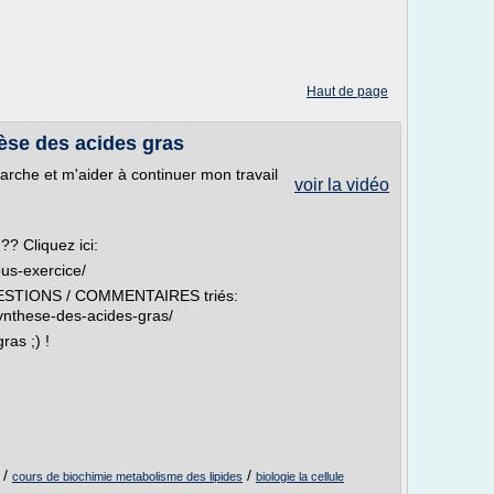
Haut de page
èse des acides gras
che et m'aider à continuer mon travail
voir la vidéo
? Cliquez ici:
ous-exercice/
QUESTIONS / COMMENTAIRES triés:
synthese-des-acides-gras/
ras ;) !
/
/
cours de biochimie metabolisme des lipides
biologie la cellule