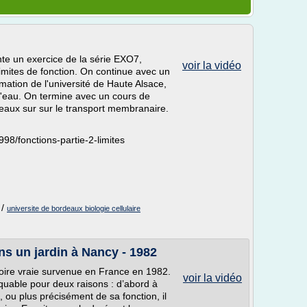
te un exercice de la série EXO7,
voir la vidéo
s limites de fonction. On continue avec un
ation de l'université de Haute Alsace,
 d'eau. On termine avec un cours de
rdeaux sur sur le transport membranaire.
98/fonctions-partie-2-limites
/
universite de bordeaux biologie cellulaire
s un jardin à Nancy - 1982
toire vraie survenue en France en 1982.
voir la vidéo
uable pour deux raisons : d’abord à
, ou plus précisément de sa fonction, il