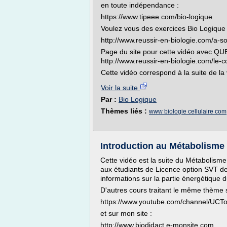
en toute indépendance :
https://www.tipeee.com/bio-logique
Voulez vous des exercices Bio Logique
http://www.reussir-en-biologie.com/a-s
Page du site pour cette vidéo avec 
http://www.reussir-en-biologie.com/le-
Cette vidéo correspond à la suite de la v
Voir la suite
Par :
Bio Logique
Thèmes liés :
www biologie cellulaire com
Introduction au Métabolisme :
Cette vidéo est la suite du Métabolisme 
aux étudiants de Licence option SVT d
informations sur la partie énergétique d
D'autres cours traitant le même thème
https://www.youtube.com/channel/UCT
et sur mon site :
http://www.biodidact.e-monsite.com