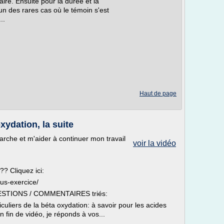
aire. Ensuite pour la durée et la
l'un des rares cas où le témoin s'est
..
Haut de page
xydation, la suite
che et m'aider à continuer mon travail
voir la vidéo
? Cliquez ici:
ous-exercice/
QUESTIONS / COMMENTAIRES triés:
iculiers de la béta oxydation: à savoir pour les acides
n fin de vidéo, je réponds à vos...