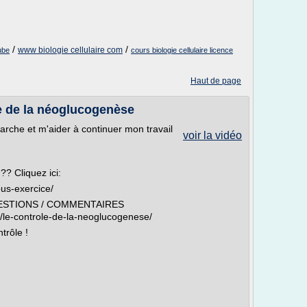
/
/
www biologie cellulaire com
ube
cours biologie cellulaire licence
Haut de page
 de la néoglucogenèse
che et m'aider à continuer mon travail
voir la vidéo
? Cliquez ici:
ous-exercice/
 QUESTIONS / COMMENTAIRES
m/le-controle-de-la-neoglucogenese/
trôle !