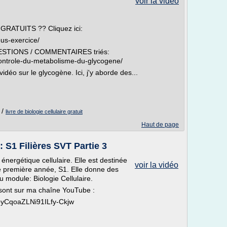
voir la vidéo
 GRATUITS ?? Cliquez ici:
ous-exercice/
QUESTIONS / COMMENTAIRES triés:
controle-du-metabolisme-du-glycogene/
idéo sur le glycogène. Ici, j'y aborde des...
/
livre de biologie cellulaire gratuit
Haut de page
 S1 Filières SVT Partie 3
énergétique cellulaire. Elle est destinée
voir la vidéo
e première année, S1. Elle donne des
u module: Biologie Cellulaire.
 sont sur ma chaîne YouTube :
oyCqoaZLNi91ILfy-Ckjw