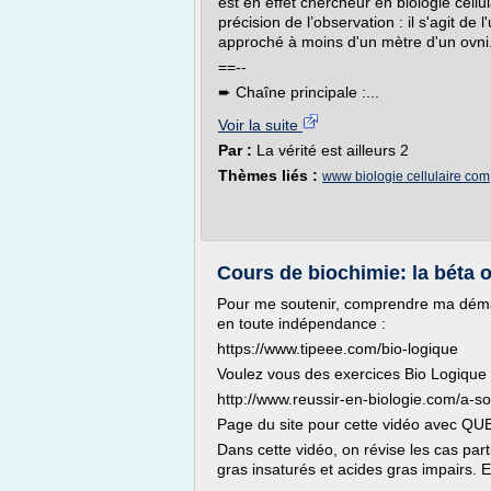
est en effet chercheur en biologie cellul
précision de l’observation : il s'agit de 
approché à moins d'un mètre d'un ovni.
==--
➨ Chaîne principale :...
Voir la suite
Par :
La vérité est ailleurs 2
Thèmes liés :
www biologie cellulaire com
Cours de biochimie: la béta o
Pour me soutenir, comprendre ma démar
en toute indépendance :
https://www.tipeee.com/bio-logique
Voulez vous des exercices Bio Logique ?
http://www.reussir-en-biologie.com/a-s
Page du site pour cette vidéo avec 
Dans cette vidéo, on révise les cas part
gras insaturés et acides gras impairs. E