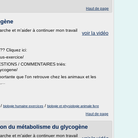
Haut de page
gène
che et m'aider à continuer mon travail
voir la vidéo
? Cliquez ici:
ous-exercice/
QUESTIONS / COMMENTAIRES triés:
lycogene/
rtante que l'on retrouve chez les animaux et les
...
/
/
biologie humaine exercices
biologie et physiologie animale livre
Haut de page
ion du métabolisme du glycogène
che et m'aider à continuer mon travail