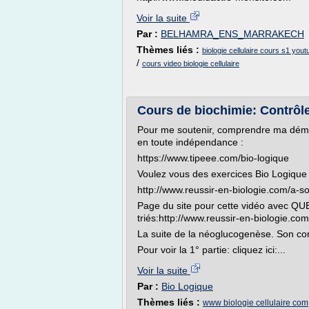
Voir la suite
Par :
BELHAMRA_ENS_MARRAKECH
Thèmes liés :
biologie cellulaire cours s1 yout
/
cours video biologie cellulaire
Cours de biochimie: Contrôle
Pour me soutenir, comprendre ma démar
en toute indépendance :
https://www.tipeee.com/bio-logique
Voulez vous des exercices Bio Logique ?
http://www.reussir-en-biologie.com/a-s
Page du site pour cette vidéo avec
triés:http://www.reussir-en-biologie.co
La suite de la néoglucogenèse. Son con
Pour voir la 1° partie: cliquez ici:...
Voir la suite
Par :
Bio Logique
Thèmes liés :
www biologie cellulaire com