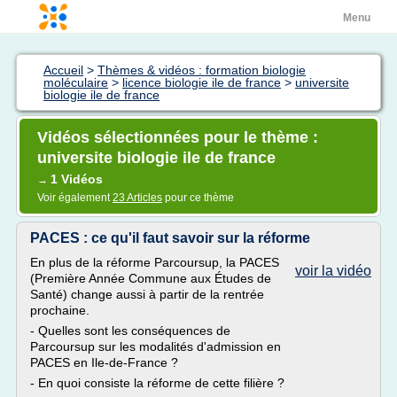
Menu
Accueil
>
Thèmes & vidéos : formation biologie
moléculaire
>
licence biologie ile de france
>
universite
biologie ile de france
Vidéos sélectionnées pour le thème :
universite biologie ile de france
1 Vidéos
→
Voir également
23 Articles
pour ce thème
PACES : ce qu'il faut savoir sur la réforme
En plus de la réforme Parcoursup, la PACES
voir la vidéo
(Première Année Commune aux Études de
Santé) change aussi à partir de la rentrée
prochaine.
- Quelles sont les conséquences de
Parcoursup sur les modalités d'admission en
PACES en Ile-de-France ?
- En quoi consiste la réforme de cette filière ?