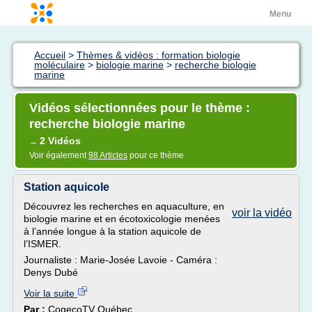
Menu
Accueil
>
Thèmes & vidéos : formation biologie
moléculaire
>
biologie marine
>
recherche biologie
marine
Vidéos sélectionnées pour le thème :
recherche biologie marine
2 Vidéos
→
Voir également
98 Articles
pour ce thème
Station aquicole
Découvrez les recherches en aquaculture, en
voir la vidéo
biologie marine et en écotoxicologie menées
à l’année longue à la station aquicole de
l’ISMER.
Journaliste : Marie-Josée Lavoie - Caméra :
Denys Dubé
Voir la suite
Par :
CogecoTV Québec