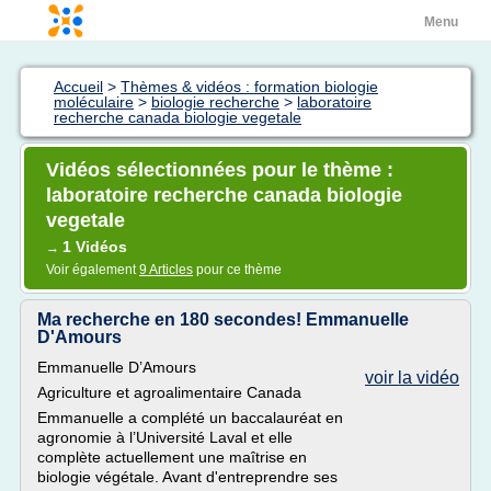
Menu
Accueil
>
Thèmes & vidéos : formation biologie
moléculaire
>
biologie recherche
>
laboratoire
recherche canada biologie vegetale
Vidéos sélectionnées pour le thème :
laboratoire recherche canada biologie
vegetale
1 Vidéos
→
Voir également
9 Articles
pour ce thème
Ma recherche en 180 secondes! Emmanuelle
D'Amours
Emmanuelle D’Amours
voir la vidéo
Agriculture et agroalimentaire Canada
Emmanuelle a complété un baccalauréat en
agronomie à l’Université Laval et elle
complète actuellement une maîtrise en
biologie végétale. Avant d'entreprendre ses