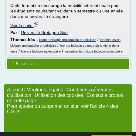
Cette formation encourage la mobilité internationale pour
les étudiants souhaitant valider un semestre ou une année
dans une université étrangère...
Voir la suite
Par :
Université Bretagne Sud
Thèmes liés :
/
licence biologie moleculaire et cellulaire
techniques de
/
biologie moleculaire et cellulaire
licence biologie science de la vie et de la
/
/
terre
licence biologie moleculaire
formation technique biologie moleculaire
1 Ressources
Accueil
|
Mentions légales
|
Conditions générales
d'utilisation
|
Utilisation des cookies
|
Contact à propos
de cette page
Pour ajouter ou supprimer un site, voir l'article 4 des
CGUs