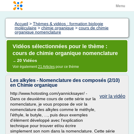
Menu
Accueil
>
Thèmes & vidéos : formation biologie
moléculaire
>
chimie organique
>
cours de chimie
organique nomenclature
Vidéos sélectionnées pour le thème :
cours de chimie organique nomenclature
20 Vidéos
→
Voir également
21 Articles
pour ce thème
Les alkyles - Nomenclature des composés (2/10)
en Chimie organique
http://www.hotosting.com/yannicksayer/ -
voir la vidéo
Dans ce deuxième cours de cette série sur la
nomenclature, je vous propose de voir la
nomenclature des alkyles comme le méthyle,
l'éthyle, le butyle, ..., puis deux exemples
d'élément développé avec l'explication
technique pour trouver et/ou écrire
simplement son nom dans la nomenclature. Cette série